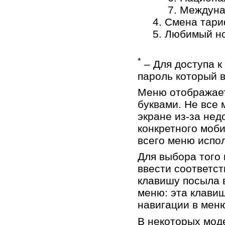
7. Междун
4. Смена тар
5. Любимый н
*
– Для доступа к
пароль который 
Меню отображает
буквами. Hе все
экране из-за не
конкретного моби
всего меню испол
Для выбора того
ввести соответс
клавишу посыла 
меню: эта клави
навигации в мен
В некоторых мод