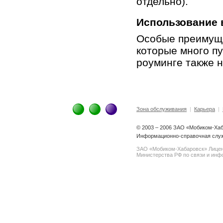
отдельно).
Использование 
Особые преимуще
которые много п
роуминге также 
Зона обслуживания
|
Карьера
|
© 2003 – 2006 ЗАО «Мобиком-Ха
Информационно-справочная служ
ЗАО «Мобиком-Хабаровск» Лице
Министерства РФ по связи и инфо
spam@support.trendmicro.com