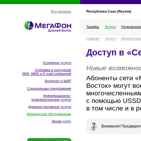
Республика Саха (Якутия)
Все регионы
Тарифы
Услуги
Подключени
Главная
/
Услуги
/
Абонентско
Доступ в «С
Основные услуги
Новые возможно
Отправка и получение
SMS, MMS и E-mail сообщений
Абоненты сети «
Интернет и WAP
Восток» могут во
Специальные предложения
многочисленными
Информационно-
с помощью USSD-
развлекательные услуги
в том числе и в 
Административные услуги
Абонентское обслуживание
Архив услуг
Внимание! Предвари