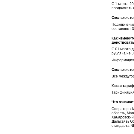
С 1 марта 2
продолжать с
Сколько сто
Подключение
составляет 3
Как изменит
действовать
С 01 марта 
рубля (а не 
Информация 
Сколько сто
Все междуго
Какая тариф
Тарификация
Что означае
Операторы М
область, Маг
Хабаровский 
Дальсвязь GS
стандарта N