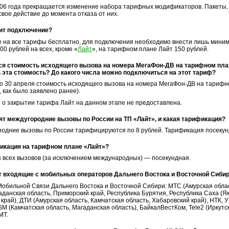
006 года прекращается изменение набора тарифных модификаторов. Пакеты, п
вое действие до момента отказа от них.
ит подключение?
 на все тарифы бесплатно, для подключения необходимо внести лишь мини
00 рублей на всех, кроме «
Лайт
», на тарифном плане Лайт 150 рублей.
ся стоимость исходящего вызова на номера
МегаФон-ДВ
на тарифном план
 эта стоимость? До какого числа можно подключиться на этот тариф?
до 30 апреля стоимость исходящего вызова на номера
МегаФон-ДВ
на тарифн
3, как было заявлено ранее).
о закрытии тарифа Лайт на данном этапе не предоставлена.
ят междугородние вызовы по России на ТП «Лайт», и какая тарификация?
родние вызовы по России тарифицируются по 8 рублей. Тарификация посекун
икация на тарифном плане «Лайт»?
 всех вызовов (за исключением международных) — посекундная.
т входящие с мобильных операторов Дальнего Востока и Восточной Сиби
обильной Связи Дальнего Востока и Восточной Сибири: МТС (Амурская област
аданская область, Приморский край, Республика Бурятия, Республика Саха (Як
край), ДТИ (Амурская область, Камчатская область, Хабаровский край), НТК, 
M (Камчатская область, Магаданская область), БайкалВестКом, Tele2 (Иркутс
MT.