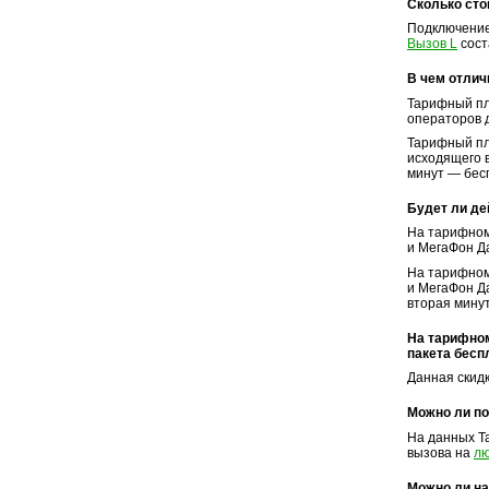
Сколько сто
Подключение
Вызов L
сост
В чем отлич
Тарифный п
операторов 
Тарифный п
исходящего 
минут — бес
Будет ли де
На тарифно
и МегаФон Д
На тарифно
и МегаФон Д
вторая мину
На тарифном
пакета бесп
Данная скид
Можно ли п
На данных Т
вызова на
л
Можно ли на