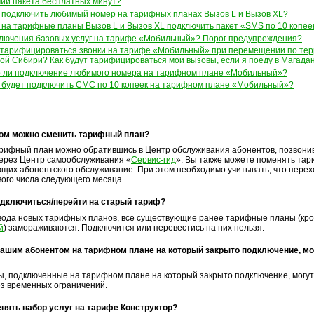
чии пакета бесплатных минут?
 подключить любимый номер на тарифных планах Вызов L и Вызов XL?
 на тарифные планы Вызов L и Вызов XL подключить пакет «SMS по 10 копее
ключения базовых услуг на тарифе «Мобильный»? Порог предупреждения?
т тарифицироваться звонки на тарифе «Мобильный» при перемещении по тер
ой Сибири? Как будут тарифицироваться мои вызовы, если я поеду в Магада
 ли подключение любимого номера на тарифном плане «Мобильный»?
 будет подключить СМС по 10 копеек на тарифном плане «Мобильный»?
зом можно сменить тарифный план?
рифный план можно обратившись в Центр обслуживания абонентов, позвони
ерез Центр самообслуживания «
Сервис-гид
». Вы также можете поменять та
щих абонентского обслуживание. При этом необходимо учитывать, что перех
вого числа следующего месяца.
дключиться/перейти на старый тариф?
вода новых тарифных планов, все существующие ранее тарифные планы (кр
й
) замораживаются. Подключится или перевестись на них нельзя.
ашим абонентом на тарифном плане на который закрыто подключение, мо
ы, подключенные на тарифном плане на который закрыто подключение, могут
з временных ограничений.
нять набор услуг на тарифе Конструктор?