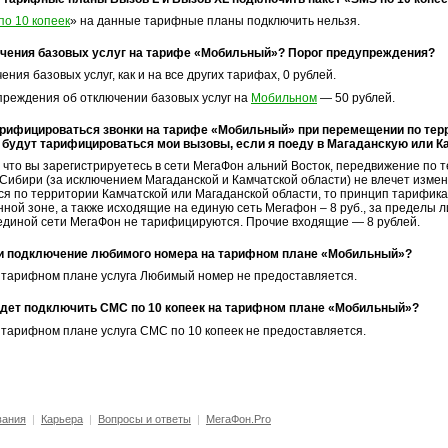
по 10 копеек
» на данные тарифные планы подключить нельзя.
чения базовых услуг на тарифе «Мобильный»? Порог предупреждения?
ения базовых услуг, как и на все других тарифах, 0 рублей.
преждения об отключении базовых услуг на
Мобильном
— 50 рублей.
арифицироваться звонки на тарифе «Мобильный» при перемещении по тер
 будут тарифицироваться мои вызовы, если я поеду в Магаданскую или 
 что вы зарегистрируетесь в сети МегаФон альний Восток, передвижение по 
Сибири (за исключением Магаданской и Камчатской области) не влечет изме
я по территории Камчатской или Магаданской области, то принцип тарифика
ной зоне, а также исходящие на единую сеть Мегафон – 8 руб., за пределы л
единой сети МегаФон не тарифицируются. Прочие входящие — 8 рублей.
и подключение любимого номера на тарифном плане «Мобильный»?
м тарифном плане услуга Любимый номер не предоставляется.
дет подключить СМС по 10 копеек на тарифном плане «Мобильный»?
 тарифном плане услуга СМС по 10 копеек не предоставляется.
вания
|
Карьера
|
Вопросы и ответы
|
МегаФон.Pro