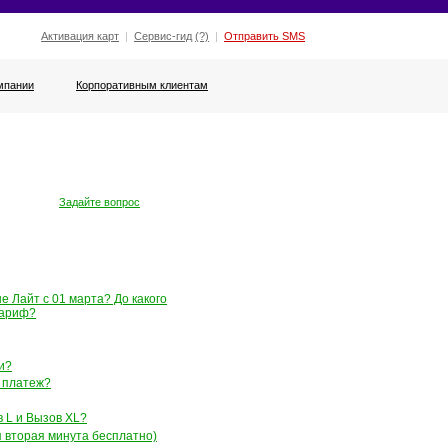
Активация карт
|
Сервис-гид
(?)
|
Отправить SMS
мпании
Корпоративным клиентам
Задайте вопрос
 Лайт с 01 марта? До какого
тариф?
и?
 платеж?
 L и Вызов XL?
 вторая минута бесплатно)