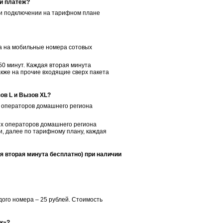
й платеж?
и подключении на тарифном плане
а на мобильные номера сотовых
50 минут. Каждая вторая минута
кже на прочие входящие сверх пакета
ов L и Вызов XL?
 операторов домашнего региона
х операторов домашнего региона
, далее по тарифному плану, каждая
 вторая минута бесплатно) при наличии
ого номера – 25 рублей. Стоимость
ек»?