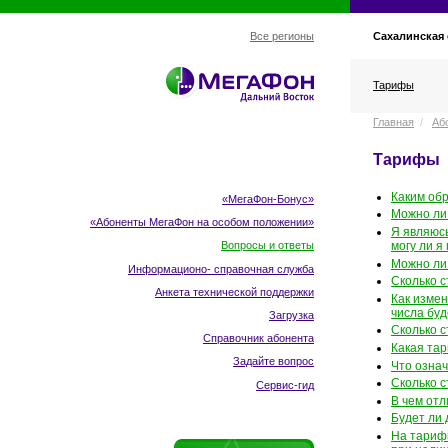
Сахалинская
Все регионы
Тарифы
Главная
/
Аб
Тарифы
Каким об
«МегаФон-Бонус»
Можно ли
«Абоненты МегаФон
на особом положении
»
Я являюс
могу ли я
Вопросы и ответы
Можно ли 
Информационо- справочная служба
Сколько 
Анкета технической поддержки
Как изме
числа буд
Загрузка
Сколько с
Справочник абонента
Какая та
Задайте вопрос
Что озна
Сколько 
Сервис-гид
В чем от
Будет ли 
На тариф