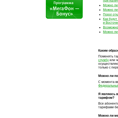
при нали
Можно ли
Можно ли
Порог от
Как буду
и Восточн
Возможно
Можно ли
Каким обра
Поменять та
службу
или ч
осуществляю
только с пер
Можно ли по
С момента в
Федеральны
Я являюсь в
тарифом?
Все абонент
тарифами бе
Можно ли ме