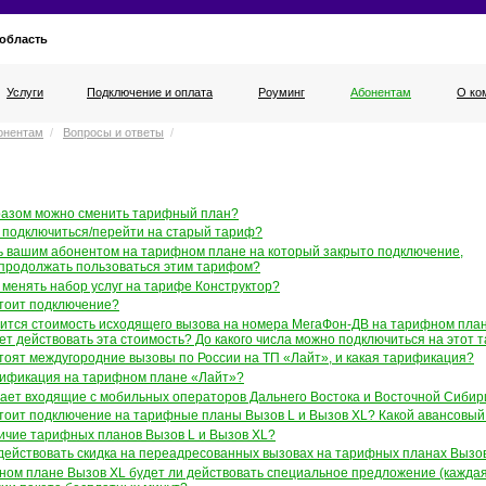
 область
Услуги
Подключение и оплата
Роуминг
Абонентам
О ко
онентам
/
Вопросы и ответы
/
разом можно сменить тарифный план?
 подключиться/перейти на старый тариф?
ь вашим абонентом на тарифном плане на который закрыто подключение,
 продолжать пользоваться этим тарифом?
менять набор услуг на тарифе Конструктор?
стоит подключение?
нится стоимость исходящего вызова на номера
МегаФон-ДВ
на тарифном плане
ет действовать эта стоимость? До какого числа можно подключиться на этот 
тоят междугородние вызовы по России на ТП «Лайт», и какая тарификация?
рификация на тарифном плане «Лайт»?
чает входящие с мобильных операторов Дальнего Востока и Восточной Сибир
стоит подключение на тарифные планы Вызов L и Вызов XL? Какой авансовый
личие тарифных планов Вызов L и Вызов XL?
действовать скидка на переадресованных вызовах на тарифных планах Вызов
ном плане Вызов XL будет ли действовать специальное предложение (каждая