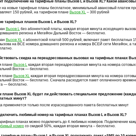
ит подключение на тарифные планы Вызов L и Вызов XL? Какой авансовы
 на новые тарифные планы бесплатное, минимальный авансовый платеж пр
авляет 150 рублей, на тарифном плане
Вызов XL
– 300 рублей
ие тарифных планов Вызов L и Вызов XL?
лан
Вызов L
без абонентской платы, каждая вторая минута исходящиго вызов
домашнего региона и МегаФон Дальний Восток — бесплатно.
лан
Вызов XL
с абонентской платой 500 рублей, включает пакет бесплатных 1
вызова на ВСЕ номера домашнего региона и номера ВСЕЙ сети МегаФон, а та
платно.
йствовать скидка на переадресованных вызовах на тарифных планах Выз
м плане
Вызов L
каждая вторая переадресованная минута на номера сотовых
альний Восток — бесплатно.
м плане
Вызов XL
каждая вторая переадресованная минута на номера сотовы
альний Восток — бесплатно. Сначала расходуется пакет оплаченного времени
та — бесплатно.
 плане Вызов XL будет ли действовать специальное предложение (каждая
латных минут?
ка применяется только после израсходованного пакета бесплатных минут
одключить любимый номер на тарифных планах Вызов L и Вызов XL?
арифных планах можно подключить до 4 любимых номеров. Подключение кажд
юбимый номер
со скидкой 50%, каждая вторая минута – бесплатно.
 тарифные планы Вызов L и Вызов XL подключить пакет «SMS по 10 копе