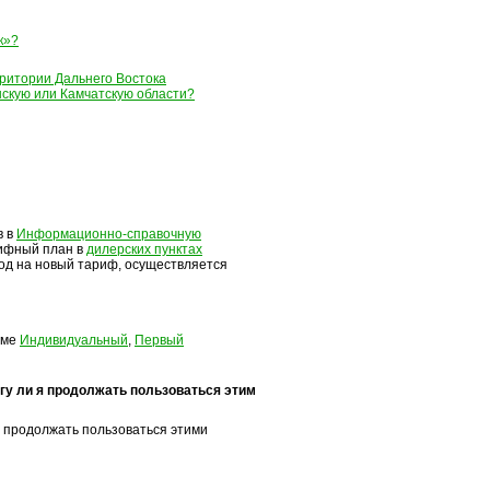
к»?
ритории Дальнего Востока
нскую или Камчатскую области?
в в
Информационно-справочную
рифный план в
дилерских пунктах
од на новый тариф, осуществляется
оме
Индивидуальный
,
Первый
гу ли я продолжать пользоваться этим
 продолжать пользоваться этими