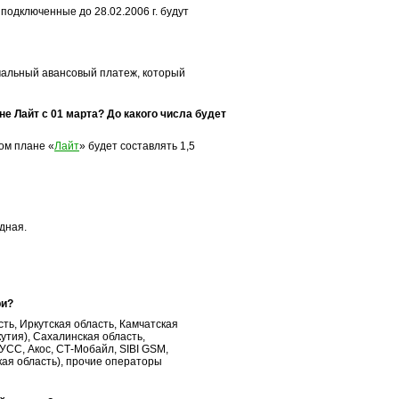
одключенные до 28.02.2006 г. будут
мальный авансовый платеж, который
е Лайт с 01 марта? До какого числа будет
ом плане «
Лайт
» будет составлять 1,5
дная.
ри?
ь, Иркутская область, Камчатская
утия), Сахалинская область,
УУСС, Акос,
СТ-Мобайл
, SIBI GSM,
кая область), прочие операторы