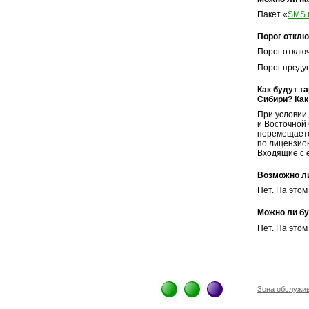
Пакет «
SMS 
Порог отклю
Порог отключ
Порог преду
Как будут т
Сибири? Как
При условии,
и Восточной 
перемещаетс
по лицензион
Входящие с 
Возможно л
Нет. На это
Можно ли бу
Нет. На этом
Зона обслужи