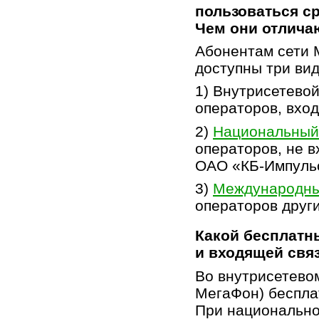
пользоваться с
Чем они отлича
Абонентам сети 
доступны три вид
1) Внутрисетевой
операторов, вход
2)
Национальный
операторов, не 
ОАО «
КБ-Импуль
3)
Международны
операторов други
Какой бесплатн
и входящей свя
Во внутрисетево
МегаФон) бесплат
При национально