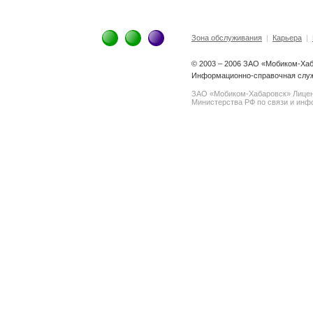
Зона обслуживания
|
Карьера
|
© 2003 – 2006 ЗАО «Мобиком-Ха
Информационно-справочная служ
ЗАО «Мобиком-Хабаровск» Лице
Министерства РФ по связи и инфо
spam@support.trendmicro.com