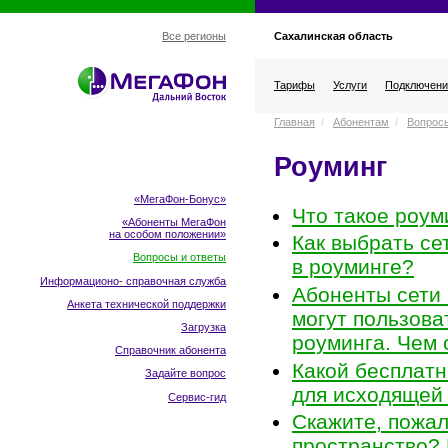
Сахалинская область
Все регионы
Тарифы
Услуги
Подключени
Главная
/
Абонентам
/
Вопросы
Роуминг
«МегаФон-Бонус»
Что такое роум
«Абоненты МегаФон
на особом положении
»
Как выбрать се
Вопросы и ответы
в роуминге?
Информационо- справочная служба
Абоненты сети
Анкета технической поддержки
могут пользова
Загрузка
роуминга. Чем 
Справочник абонента
Какой бесплатн
Задайте вопрос
для исходящей 
Сервис-гид
Скажите, пожал
пространство?