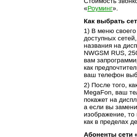
Стоимость звонко
«
Роуминг
».
Как выбрать се
1) В меню своег
доступных сетей
названия на дис
NWGSM RUS, 250
вам запрограмми
как предпочтите
ваш телефон выб
2) После того, к
MegaFon, ваш те
покажет на дисп
а если вы замени
изображение, то 
как в пределах д
Абоненты сети 