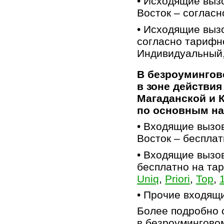
• Исходящие выз
Восток – соглас
• Исходящие выз
согласно тарифн
Индивидуальный, T
В безроумингов
в зоне действия
Магаданской и 
по основным н
• Входящие вызо
Восток – бесплат
• Входящие вызо
бесплатно на та
Uniq
,
Priori
,
Top
,
• Прочие входящи
Более подробно 
в безроумингово