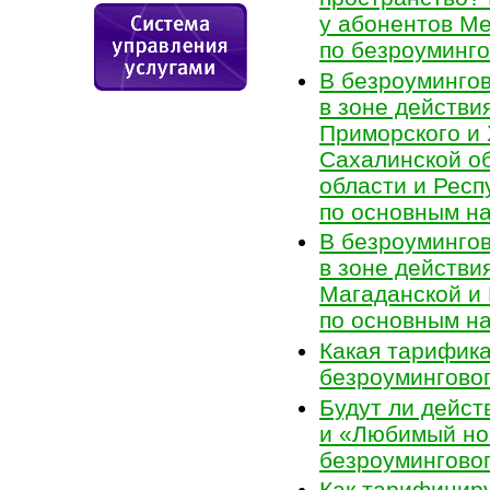
у абонентов
Ме
по безроуминг
В безроумингов
в зоне действи
Приморского и 
Сахалинской о
области и Респ
по основным н
В безроумингов
в зоне действи
Магаданской и
по основным н
Какая тарифика
безроумингово
Будут ли дейст
и «Любимый но
безроумингово
Как тарифицир