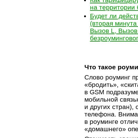
на территории 
Будет ли дейс
(вторая минута
Вызов L, Вызов
безроумингово
Что такое роум
Cлово роуминг п
«бродить», «скит
в GSM подразуме
мобильной связью
и других стран),
телефона. Внима
в роуминге отли
«домашнего» опе