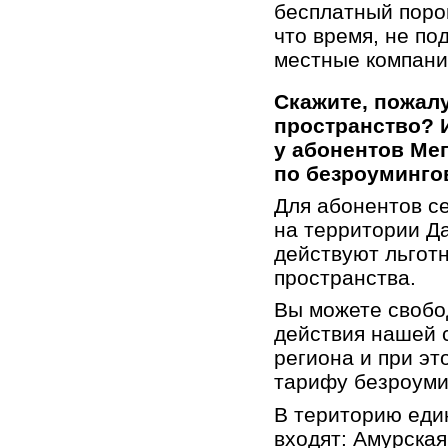
бесплатный порог
что время, не п
местные компани
Скажите, пожалу
пространство? 
у абонентов
Ме
по безроуминго
Для абонентов с
на территории Д
действуют льгот
пространства.
Вы можете свобо
действия нашей 
региона и при эт
тарифу безроуми
В територию еди
входят: Амурская