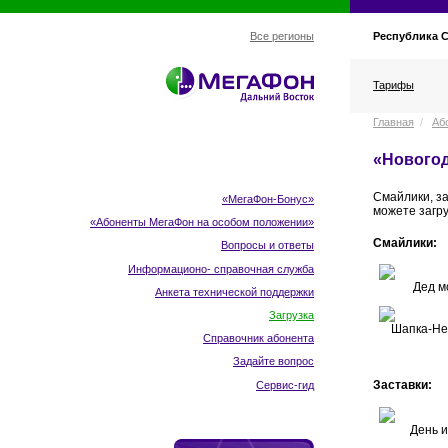
Республика С
Все регионы
Тарифы
Главная
/
Аб
«Нового
Смайлики, з
«МегаФон-Бонус»
можете загр
«Абоненты МегаФон
на особом положении
»
Смайлики:
Вопросы и ответы
Информационо- справочная служба
Дед м
Анкета технической поддержки
Загрузка
Шапка-Не
Справочник абонента
Задайте вопрос
Заставки:
Сервис-гид
День и