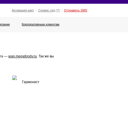
Активация карт
|
Сервис-гид
(?)
|
Отправить SMS
мпании
Корпоративным клиентам
йта —
wap.megafondv.ru
. Так же вы
Гармонист