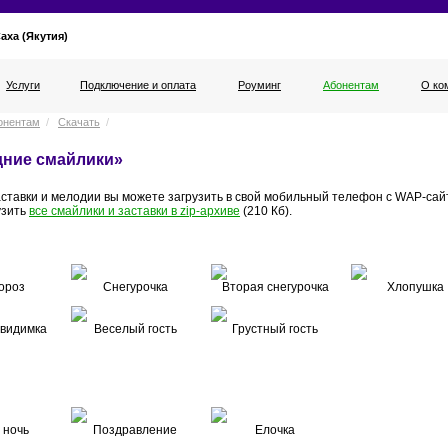
аха (Якутия)
Услуги
Подключение и оплата
Роуминг
Абонентам
О ко
онентам
/
Скачать
/
дние смайлики»
аставки и мелодии вы можете загрузить в свой мобильный телефон с WAP-са
узить
все смайлики и заставки в zip-архиве
(210 Кб).
ороз
Снегурочка
Вторая снегурочка
Хлопушка
видимка
Веселый гость
Грустный гость
 ночь
Поздравление
Елочка