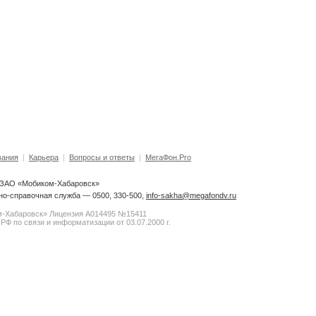
вания
|
Карьера
|
Вопросы и ответы
|
МегаФон.Pro
6 ЗАО «Мобиком-Хабаровск»
о-справочная служба — 0500, 330-500,
info-sakha@megafondv.ru
-Хабаровск» Лицензия А014495 №15411
РФ по связи и информатизации от 03.07.2000 г.