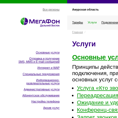
Амурская область
Все регионы
Тарифы
Услуги
Подключени
Главная
/
Услуги
Основные услуги
Основные усл
Отправка и получение
SMS, MMS и E-mail сообщений
Принципы действ
Интернет и WAP
подключения, пр
Специальные предложения
основных услуг с
Информационно-
развлекательные услуги
Услуга «Кто зв
Административные услуги
Переадресация
Абонентское обслуживание
Ожидание и уд
Настройка телефона
Архив услуг
Конференц-свя
Запрет звонков