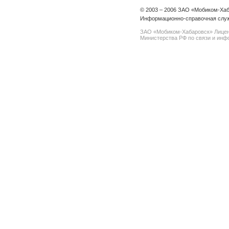
© 2003 – 2006 ЗАО «Мобиком-Ха
Информационно-справочная служ
ЗАО «Мобиком-Хабаровск» Лице
Министерства РФ по связи и инфо
spam@support.trendmicro.com