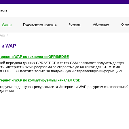
ласть
Услуги
Подключение и оплата
Роуминг
Абонентам
О ко
луги
/
 и WAP
тернет и WAP по технологии GPRS/EDGE
тной передачи данных GPRS/EDGE в сетях GSM позволяет получить доступ
ети Интернет и WAP-ресурсами со скоростью до 60 кбит/с для GPRS и до
для EDGE. Вы платите только за полученную и отправленную информацию!
нтернет и WAP по коммутируемым каналам CSD
тируемого доступа к ресурсам сети Интернет и WAP-ресурсам со скоростью 9,
единения.