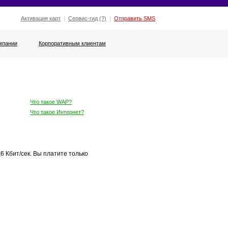
Активация карт
|
Сервис-гид
(?)
|
Отправить SMS
мпании
Корпоративным клиентам
Что такое WAP?
Что такое Интернет?
6 Кбит/сек. Вы платите только