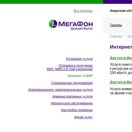
Амурская об
Все регионы
Тарифы
Главная
/
Ус
Интернет
Доступ в Ин
Основные услуги
Услуга паке
Отправка и получение
к ресурсам с
SMS, MMS и E-mail сообщений
200 кбит/с 
Интернет и WAP
Доступ в И
Специальные предложения
Услуга комму
Информационно- развлекательные услуги
за время со
Административные услуги
Абонентское обслуживание
Настройка телефона
Архив услуг