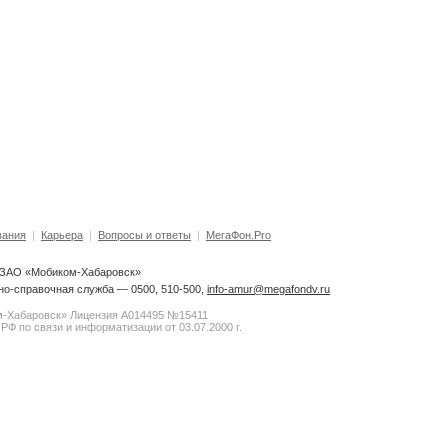
вания
|
Карьера
|
Вопросы и ответы
|
МегаФон.Pro
6 ЗАО «Мобиком-Хабаровск»
о-справочная служба — 0500, 510-500,
info-amur@megafondv.ru
-Хабаровск» Лицензия А014495 №15411
РФ по связи и информатизации от 03.07.2000 г.