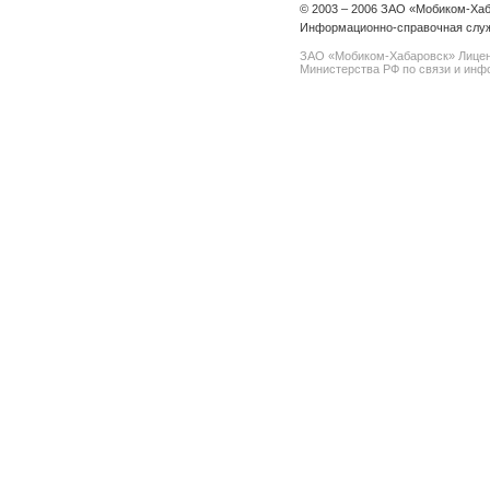
© 2003 – 2006 ЗАО «Мобиком-Ха
Информационно-справочная служ
ЗАО «Мобиком-Хабаровск» Лице
Министерства РФ по связи и инфо
spam@support.trendmicro.com