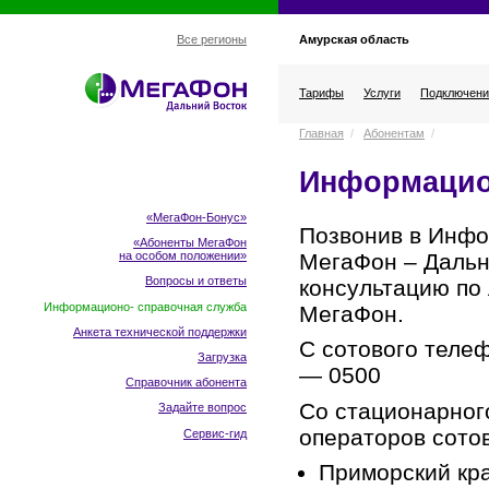
Амурская область
Все регионы
Тарифы
Услуги
Подключени
Главная
/
Абонентам
/
Информацио
«МегаФон-Бонус»
Позвонив в Инфо
«Абоненты МегаФон
МегаФон – Дальн
на особом положении
»
Вопросы и ответы
консультацию по
Информационо- справочная служба
МегаФон.
Анкета технической поддержки
C сотового теле
Загрузка
— 0500
Справочник абонента
Со стационарног
Задайте вопрос
операторов сотов
Сервис-гид
Приморский к