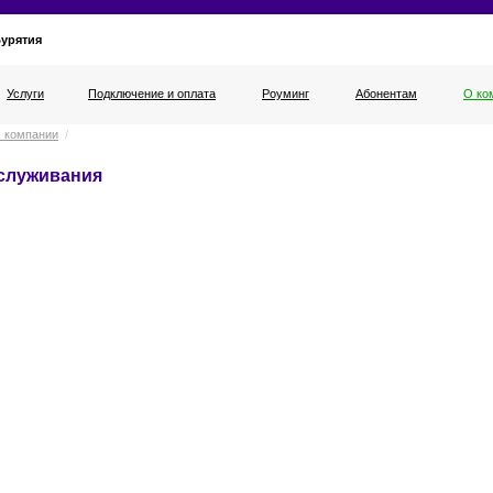
Бурятия
Услуги
Подключение и оплата
Роуминг
Абонентам
О ко
 компании
/
служивания