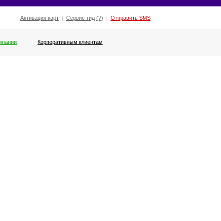
Активация карт
|
Сервис-гид
(?)
|
Отправить SMS
мпании
Корпоративным клиентам