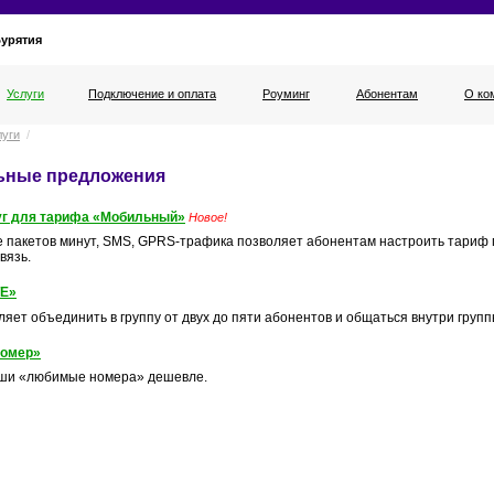
Бурятия
Услуги
Подключение и оплата
Роуминг
Абонентам
О ко
луги
/
ьные предложения
уг для тарифа «Мобильный»
Новое!
 пакетов минут, SMS, GPRS-трафика позволяет абонентам настроить тариф 
вязь.
Е»
ляет объединить в группу от двух до пяти абонентов и общаться внутри груп
омер»
аши «любимые номера» дешевле.