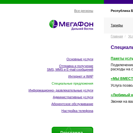
Республика 
Все регионы
Тарифы
Главная
/
Ус
Специал
Пакеты усл
Основные услуги
Подключение
Отправка и получение
расходы на с
SMS, MMS и E-mail сообщений
Интернет и WAP
«МЫ ВМЕСТ
Специальные предложения
Услуга позво
Информационно- развлекательные услуги
«Любимый н
Административные услуги
Звонки на в
Абонентское обслуживание
Настройка телефона