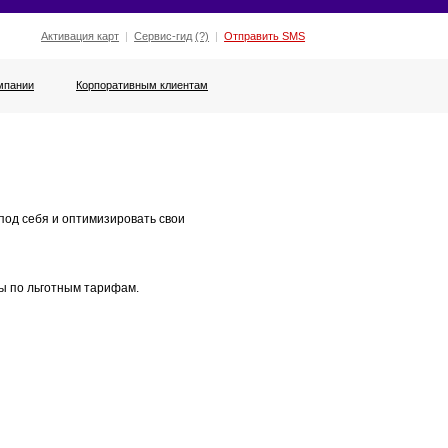
Активация карт
|
Сервис-гид
(?)
|
Отправить SMS
мпании
Корпоративным клиентам
под себя и оптимизировать свои
пы по льготным тарифам.