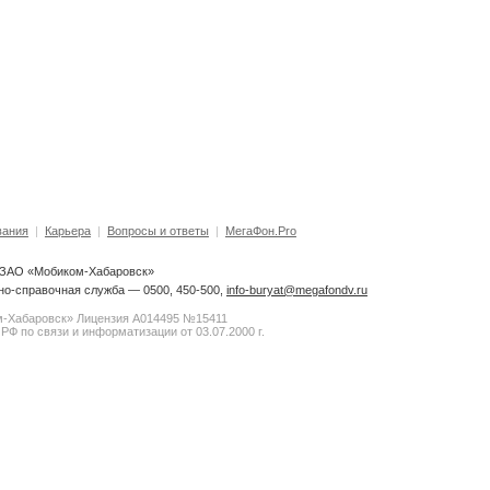
вания
|
Карьера
|
Вопросы и ответы
|
МегаФон.Pro
6 ЗАО «Мобиком-Хабаровск»
о-справочная служба — 0500, 450-500,
info-buryat@megafondv.ru
-Хабаровск» Лицензия А014495 №15411
РФ по связи и информатизации от 03.07.2000 г.