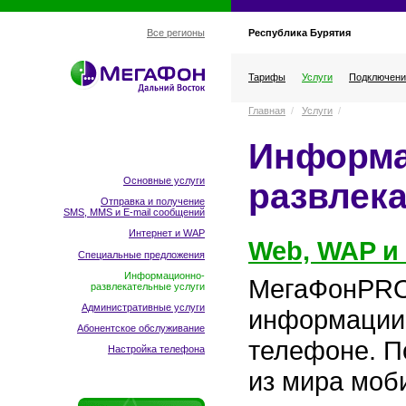
Республика Бурятия
Все регионы
Тарифы
Услуги
Подключени
Главная
/
Услуги
/
Информа
Основные услуги
развлек
Отправка и получение
SMS, MMS и E-mail сообщений
Интернет и WAP
Web, WAP и
Специальные предложения
Информационно-
МегаФонPRO
развлекательные услуги
Административные услуги
информации 
Абонентское обслуживание
телефоне. П
Настройка телефона
из мира моб