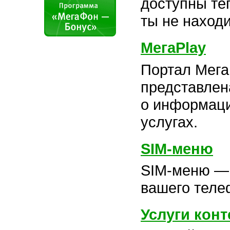
доступны теп
ты не наход
МегаPlay
Портал МегаP
представлен
о информаци
услугах.
SIM-меню
SIM-меню — 
вашего теле
Услуги кон