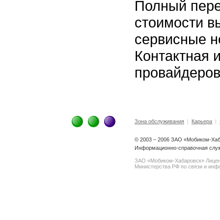
Полный пере
стоимости в
сервисные н
Контактная 
провайдеров
Зона обслуживания
|
Карьера
|
© 2003 – 2006 ЗАО «Мобиком-Ха
Информационно-справочная служ
ЗАО «Мобиком-Хабаровск» Лице
Министерства РФ по связи и инфо
spam@support.trendmicro.com