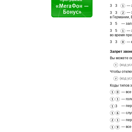
— з
— з
в Германии, 
— запр
— з
во время пре
— в
Запрет звон
Вы можете ог
(код ус
Чтобы отклю
(код ус
Коды типов з
— все 
— голо
— пер
— служ
— пер
— все 