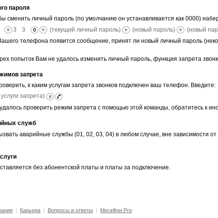
го пароля
бы сменить личный пароль (по умолчанию он устанавливается как 0000) набе
(текущий личный пароль)
(новый пароль)
(новый па
Вашего телефона появится сообщение, принят ли новый личный пароль (нек
рех попыток Вам не удалось изменить личный пароль, функция запрета звонк
жимов запрета
оверить, к каким услугам запрета звонков подключен ваш телефон. Введите:
 услуги запрета)
 удалось проверить режим запрета с помощью этой команды, обратитесь к ин
ийных служб
звать аварийные службы (01, 02, 03, 04) в любом случае, вне зависимости о
слуги
ставляется без абонентской платы и платы за подключение.
вания
|
Карьера
|
Вопросы и ответы
|
МегаФон.Pro