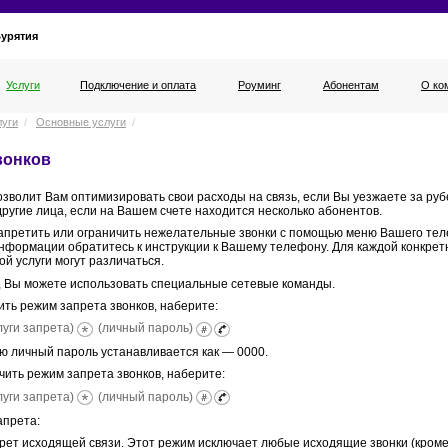
Бурятия
Услуги
Подключение и оплата
Роуминг
Абонентам
О ко
луги
/
Основные услуги
/
вонков
озволит Вам оптимизировать свои расходы на связь, если Вы уезжаете за р
ругие лица, если на Вашем счете находится несколько абонентов.
апретить или ограничить нежелательные звонки с помощью меню Вашего тел
нформации обратитесь к инструкции к Вашему телефону. Для каждой конкре
ой услуги могут различаться.
, Вы можете использовать специальные сетевые команды.
ть режим запрета звонков, наберите:
луги запрета)
(личный пароль)
ю личный пароль устанавливается как — 0000.
ить режим запрета звонков, наберите:
луги запрета)
(личный пароль)
апрета:
ет исходящей связи. Этот режим исключает любые исходящие звонки (кроме