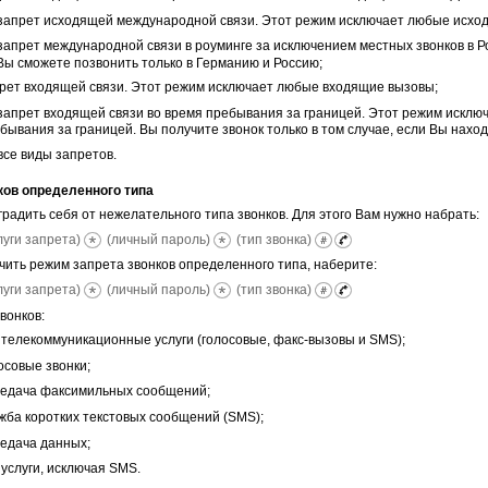
апрет исходящей международной связи. Этот режим исключает любые исхо
апрет международной связи в роуминге за исключением местных звонков в Р
Вы сможете позвонить только в Германию и Россию;
ет входящей связи. Этот режим исключает любые входящие вызовы;
апрет входящей связи во время пребывания за границей. Этот режим искл
бывания за границей. Вы получите звонок только в том случае, если Вы нахо
се виды запретов.
ков определенного типа
радить себя от нежелательного типа звонков. Для этого Вам нужно набрать:
луги запрета)
(личный пароль)
(тип звонка)
чить режим запрета звонков определенного типа, наберите:
луги запрета)
(личный пароль)
(тип звонка)
вонков:
телекоммуникационные услуги (голосовые, факс-вызовы и SMS);
совые звонки;
едача факсимильных сообщений;
ба коротких текстовых сообщений (SMS);
едача данных;
услуги, исключая SMS.