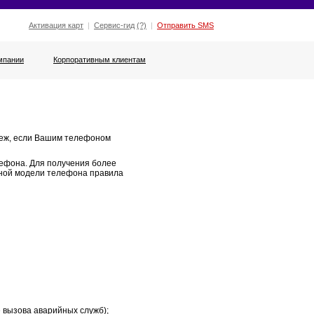
Активация карт
|
Сервис-гид
(?)
|
Отправить SMS
мпании
Корпоративным клиентам
убеж, если Вашим телефоном
ефона. Для получения более
тной модели телефона правила
 вызова аварийных служб);