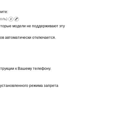
рите:
роль)
оторые модели не поддерживают эту
ов автоматически отключается.
струкции к Вашему телефону.
т установленного режима запрета