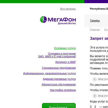
Республика 
Все регионы
Тарифы
Главная
/
Ус
Запрет з
Эта услуга п
Основные услуги
пользуются д
Отправка и получение
Вы можете з
SMS, MMS и E-mail сообщений
подробной и
Интернет и WAP
активации эт
Специальные предложения
Помимо того
Информационно- развлекательные услуги
Чтобы включи
Административные услуги
(код ус
Абонентское обслуживание
По умолчани
Настройка телефона
Чтобы отключ
(код ус
Коды услуг з
— запр