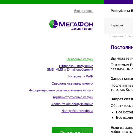
Республика 
Все регионы
Тарифы
Главная
/
Ус
Постоянн
Вы можете п
Основные услуги
Тем самым В
Отправка и получение
связью). Вы 
SMS, MMS и E-mail сообщений
Интернет и WAP
Запрет связ
Специальные предложения
После актив
того, как Вы
Информационно- развлекательные услуги
Административные услуги
Запрет свя
Абонентское обслуживание
Обратитесь 
Настройка телефона
Все исхо
Все вход
Если вы зап
действовать 