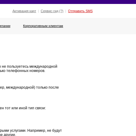
Активация карт
|
Сервис-гид
(?)
|
Отправить SMS
мпании
Корпоративным клиентам
ы не пользуетесь международной
лько телефонных номеров.
ер, международной) только после
 тот или иной тип связи:
рыми услугами. Например, не будут
е другие.