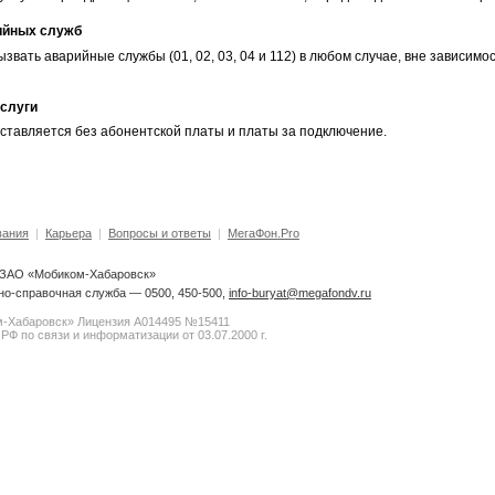
ийных служб
звать аварийные службы (01, 02, 03, 04 и 112) в любом случае, вне зависим
слуги
ставляется без абонентской платы и платы за подключение.
вания
|
Карьера
|
Вопросы и ответы
|
МегаФон.Pro
6 ЗАО «Мобиком-Хабаровск»
о-справочная служба — 0500, 450-500,
info-buryat@megafondv.ru
-Хабаровск» Лицензия А014495 №15411
РФ по связи и информатизации от 03.07.2000 г.