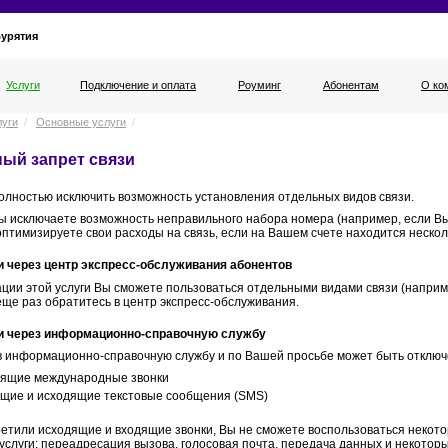
Бурятия
Услуги
Подключение и оплата
Роуминг
Абонентам
О ко
луги
/
Основные услуги
/
ый запрет связи
олностью исключить возможность установления отдельных видов связи.
ы исключаете возможность неправильного набора номера (например, если В
оптимизируете свои расходы на связь, если на Вашем счете находится неско
и через центр экспресс-обслуживания абонентов
ации этой услуги Вы сможете пользоваться отдельными видами связи (наприм
 еще раз обратитесь в центр экспресс-обслуживания.
зи через информационно-справочную службу
в информационно-справочную службу и по Вашей просьбе может быть отключен
дящие международные звонки
ящие и исходящие текстовые сообщения (SMS)
ретили исходящие и входящие звонки, Вы не сможете воспользоваться некото
услуги: переадресация вызова, голосовая почта, передача данных и некоторы