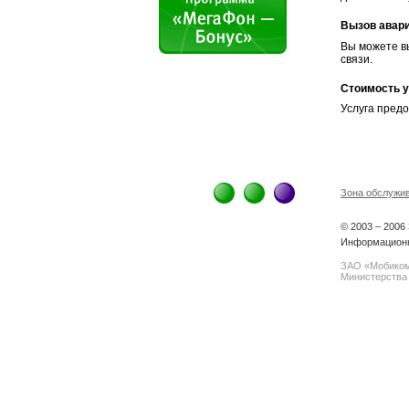
Вызов авар
Вы можете вы
связи.
Стоимость у
Услуга предо
Зона обслужи
© 2003 – 200
Информационн
ЗАО «Мобиком
Министерства 
spam@support.trendmicro.com