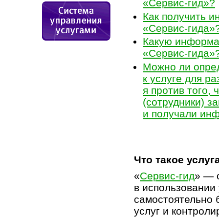
«
Сервис-гид
»?
Как получить 
«
Сервис-гида
»
Какую информа
«
Сервис-гида
»
Можно ли опре
к услуге для р
я против того,
(сотрудники) з
и получали ин
Что такое услуга
«
Сервис-гид
» — 
в использовании 
самостоятельно 
услуг и контроли