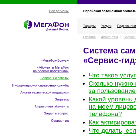
Еврейская автономная област
Все регионы
Тарифы
Услуги
Подключени
Главная
/
Абонентам
/
Вопросы
Система са
«
Сервис-гид
«МегаФон-Бонус»
«Абоненты МегаФон
на особом положении
»
Что такое услуг
Вопросы и ответы
Сколько нужно 
Информационо- справочная служба
за пользование
Анкета технической поддержки
Какой уровень 
Загрузка
на моем лицево
Справочник абонента
телефона?
Задайте вопрос
Сервис-гид
Как активирова
Что делать, ес