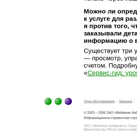
Можно ли опред
к услуге для р
я против того, 
заказывали дет
информацию о 
Существует три у
— просмотр, упр
счетом. Подробн
«
Сервис-гид
: ур
Зона обслуживания
|
Карьера
|
© 2003 – 2006 ЗАО «Мобиком-Ха
Информационно-справочная служб
ЗАО «Мобиком-Хабаровск» Лице
Министерства РФ по связи и инфо