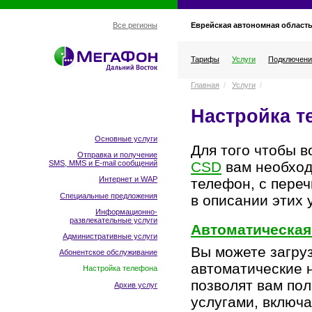
Еврейская автономная област
Все регионы
Тарифы
Услуги
Подключени
Главная
/
Услуги
/
Настройка т
Основные услуги
Для того чтобы 
Отправка и получение
CSD
вам необход
SMS, MMS и E-mail сообщений
Интернет и WAP
телефон, с пере
Специальные предложения
в описании этих у
Информационно-
развлекательные услуги
Автоматическая
Административные услуги
Вы можете загру
Абонентское обслуживание
автоматические 
Настройка телефона
позволят вам по
Архив услуг
услугами, включ