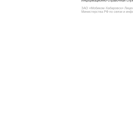
Информационно-справочная служб
ЗАО «Мобиком-Хабаровск» Лице
Министерства РФ по связи и инфо
spam@support.trendmicro.com