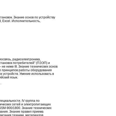
ановок. Знание основ по устройству
d, Excel. Исполнительность,
иосвязь, радиоэлектроника,
становок потребителей” (ПЭЭП) и
не ниже III. Знание технических основ
ие принципов работы оборудования
х устройств. Умение использовать в
йский язык.
.
ециальности. IV группа по
ических сетей и электропитающих
GSM-900/1800. Знание технических
вания. Знание правил приема
писания техники, материалов,