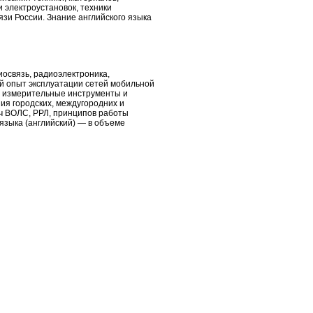
 электроустановок, техники
зи России. Знание английского языка
иосвязь, радиоэлектроника,
й опыт эксплуатации сетей мобильной
ые измерительные инструменты и
я городских, междугородних и
ч ВОЛС, РРЛ, принципов работы
языка (английский) — в объеме