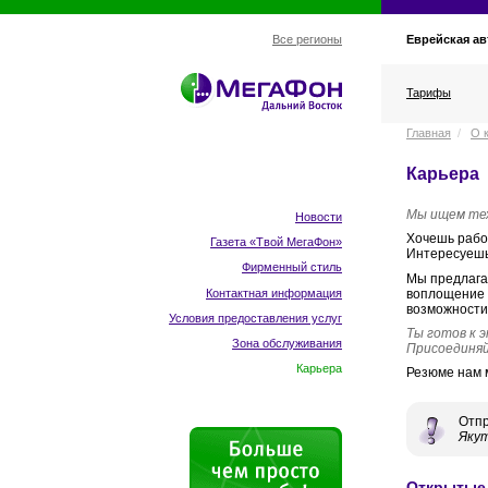
Еврейская ав
Все регионы
Тарифы
Главная
/
О 
Карьера
Мы ищем тех
Новости
Хочешь рабо
Газета «Твой МегаФон»
Интересуешь
Фирменный стиль
Мы предлага
Контактная информация
воплощение 
возможности
Условия предоставления услуг
Ты готов к 
Зона обслуживания
Присоединяй
Карьера
Резюме нам 
Отпр
Якут
Открытые