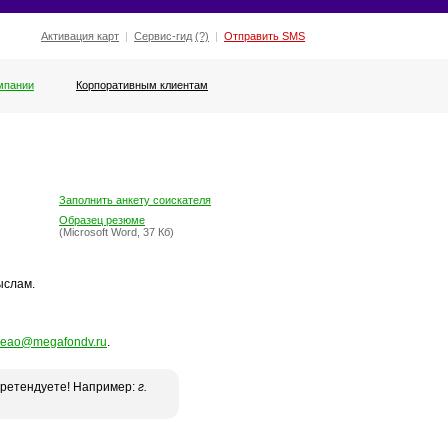
Активация карт
|
Сервис-гид
(?)
|
Отправить SMS
мпании
Корпоративным клиентам
Заполнить анкету соискателя
Образец резюме
(Microsoft Word, 37 Кб)
ыслам.
-eao@megafondv.ru
.
 претендуете! Например:
г.