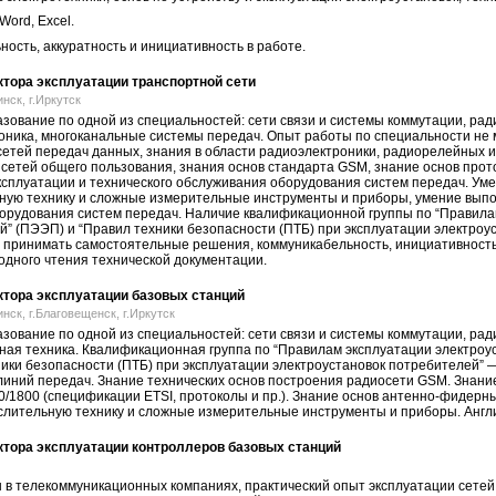
 Word, Excel.
ость, аккуратность и инициативность в работе.
тора эксплуатации транспортной сети
нск, г.Иркутск
ование по одной из специальностей: сети связи и системы коммутации, рад
оника, многоканальные системы передач. Опыт работы по специальности не м
сетей передач данных, знания в области радиоэлектроники, радиорелейных и
сетей общего пользования, знания основ стандарта GSM, знание основ прото
ксплуатации и технического обслуживания оборудования систем передач. Уме
ную технику и сложные измерительные инструменты и приборы, умение вып
борудования систем передач. Наличие квалификационной группы по “Правилам
” (ПЭЭП) и “Правил техники безо­пас­ности (ПТБ) при эксплуатации электроуст
 принимать самостоятельные решения, коммуникабельность, инициативность
одного чтения технической документации.
тора эксплуатации базовых станций
нск, г.Благовещенск, г.Иркутск
ование по одной из специальностей: сети связи и системы коммутации, рад
ная техника. Квалификационная группа по “Правилам эксплуатации электроу
ики безопасности (ПТБ) при эксплуатации электроустановок потребителей” — 
линий передач. Знание технических основ построения радиосети GSM. Знан
/1800 (спецификации ETSI, протоколы и пр.). Знание основ антенно-фидерны
слительную технику и сложные измерительные инструменты и приборы. Англи
тора эксплуатации контроллеров базовых станций
в телекоммуникационных компаниях, практический опыт эксплуатации сетей 