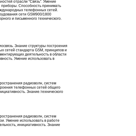
ностей отрасли “Связь”. Умение
и приборы. Способность принимать
еждународных телефонных сетей.
орудования сети GSM900/1800
орного и письменного технического.
иосвязь. Знание структуры построения
ых сетей стандарта GSM, принципов и
аментирующих деятельность в области
вность. Умение использовать в
пространения радиоволн, систем
троения телефонных сетей общего
ициативность. Знание.технического
пространения радиоволн, систем
зи. Умение использовать в работе
ельность, инициативность. Знание