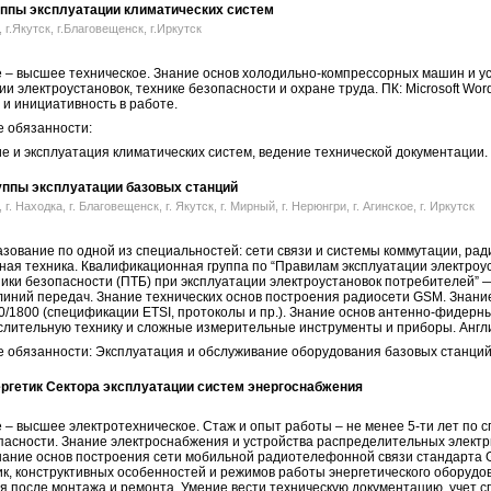
ппы эксплуатации климатических систем
, г.Якутск, г.Благовещенск, г.Иркутск
 – высшее техническое. Знание основ холодильно-компрессорных машин и уст
ии электроустановок, технике безопасности и охране труда. ПК: Microsoft Wor
 и инициативность в работе.
 обязанности:
е и эксплуатация климатических систем, ведение технической документации.
ппы эксплуатации базовых станций
 г. Находка, г. Благовещенск, г. Якутск, г. Мирный, г. Нерюнгри, г. Агинское, г. Иркутск
ование по одной из специальностей: сети связи и системы коммутации, рад
ная техника. Квалификационная группа по “Правилам эксплуатации электроу
ики безопасности (ПТБ) при эксплуатации электроустановок потребителей” — 
линий передач. Знание технических основ построения радиосети GSM. Знан
/1800 (спецификации ETSI, протоколы и пр.). Знание основ антенно-фидерны
слительную технику и сложные измерительные инструменты и приборы. Англи
 обязанности: Эксплуатация и обслуживание оборудования базовых станций
ргетик Сектора эксплуатации систем энергоснабжения
– высшее электротехническое. Стаж и опыт работы – не менее 5-ти лет по сп
пасности. Знание электроснабжения и устройства распределительных электр
Знание основ построения сети мобильной радиотелефонной связи стандарта 
ик, конструктивных особенностей и режимов работы энергетического оборудо
 после монтажа и ремонта. Умение вести техническую документацию, учет с