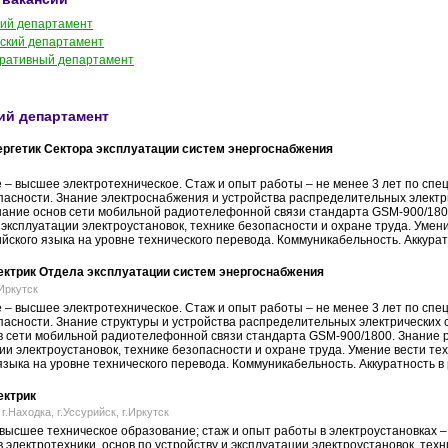
кий департамент
ский департамент
ративный департамент
ий департамент
ргетик Сектора эксплуатации систем энергоснабжения
– высшее электротехническое. Стаж и опыт работы – не менее 3 лет по специ
пасности. Знание электроснабжения и устройства распределительных электр
Знание основ сети мобильной радиотелефонной связи стандарта GSM-900/180
 эксплуатации электроустановок, технике безопасности и охране труда. Умен
йского языка на уровне технического перевода. Коммуникабельность. Аккурат
ктрик Отдела эксплуатации систем энергоснабжения
.Иркутск
– высшее электротехническое. Стаж и опыт работы – не менее 3 лет по специ
пасности. Знание структуры и устройства распределительных электрических 
в сети мобильной радиотелефонной связи стандарта GSM-900/1800. Знание р
ии электроустановок, технике безопасности и охране труда. Умение вести т
языка на уровне технического перевода. Коммуникабельность. Аккуратность в
ектрик
 г.Находка, г.Уссурийск, г.Иркутск
высшее техническое образование; стаж и опыт работы в электроустановках – 
 электротехники, основ по устройству и эксплуатации электроустановок, техн