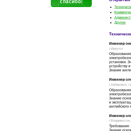
Техничес
Коммерче
Админист
Другие
Техническ
Инженер-эне
г.Иркутск
Образование 
электробезо
установок. 
устройству и
Знание англи
Инженер-эле
г.Хабаровск, г
Образование 
электробезо
Знание осно
и эксплуатац
английского 
Инженер-эл
г.Владивосток,
Требования: 
Знание основ