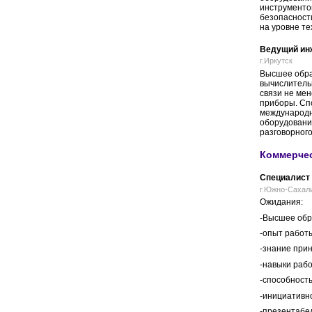
инструментов
безопасности
на уровне те
Ведущий инж
г.Иркутск
Высшее образ
вычислитель
связи не мен
приборы. Сп
международн
оборудования
разговорного
Коммерчес
Специалист
г.Южно-Сахали
Ожидания:
-Высшее обр
-опыт работ
-знание прин
-навыки раб
-способност
-инициативно
-презентабе