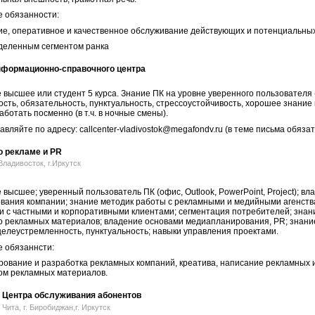
 обязанности:
ие, оперативное и качественное обслуживание действующих и потенциальны
ыделенным сегментом ранка
нформационно-справочного центра
 высшее или студент 5 курса. Знание ПК на уровне уверенного пользователя
сть, обязательность, пунктуальность, стрессоустойчивость, хорошее знание 
аботать посменно (в т.ч. в ночные смены).
вляйте по адресу: callcenter-vladivostok@megafondv.ru (в теме письма обяз
 рекламе и PR
.Владивосток, г.Иркутск
высшее; уверенный пользователь ПК (офис, Outlook, PowerPoint, Project); в
вания компании; знание методик работы с рекламными и медийными агенств
и с частными и корпоративными клиентами; сегментация потребителей; зна
о рекламных материалов; владение основами медиапланирования, PR; знани
целеустремленность, пунктуальность; навыки управления проектами.
 обязаннсти:
ование и разработка рекламных компаний, креатива, написание рекламных и
ом рекламных материалов.
 Центра обслуживания абонентов
. Чита, г. Биробиджан,г. Иркутск