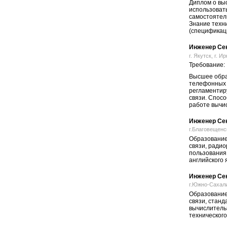
Диплом о вы
использоват
самостоятел
Знание техн
(спецификаци
Инженер Сек
г. Якутск, г. И
Требование:
Высшее обра
телефонных 
регламентир
связи. Спос
работе вычис
Инженер Сек
г.Благовещенск
Образование 
связи, ради
пользования
английского 
Инженер Сек
г.Южно-Сахали
Образование 
связи, стан
вычислитель
технического