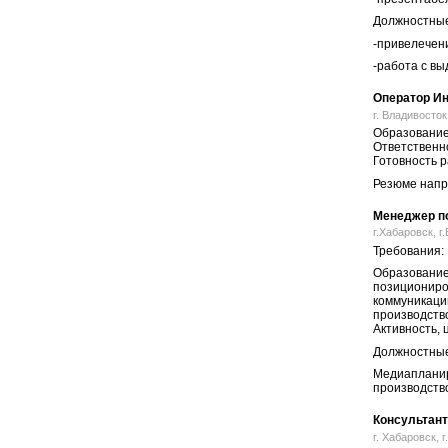
Должностные
-привелечен
-работа с в
Оператор И
г. Владивосток
Образование
Ответственно
Готовность р
Резюме напра
Менеджер по
г.Хабаровск, г
Требования:
Образование 
позициониро
коммуникаци
производств
Активность, 
Должностные
Медиапланир
производств
Консультант
г. Хабаровск, г