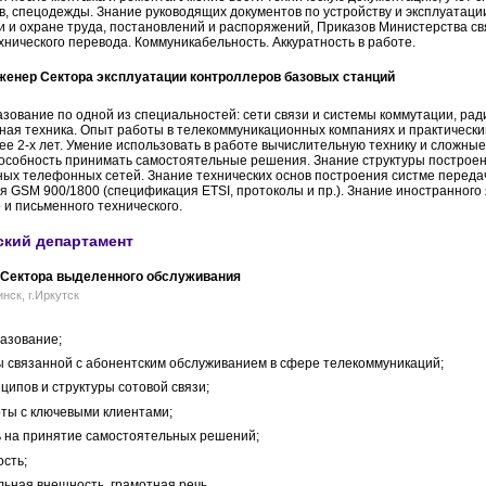
, спецодежды. Знание руководящих документов по устройству и эксплуатации
 и охране труда, постановлений и распоряжений, Приказов Министерства свя
хнического перевода. Коммуникабельность. Аккуратность в работе.
енер Сектора эксплуатации контроллеров базовых станций
ование по одной из специальностей: сети связи и системы коммутации, рад
ная техника. Опыт работы в телекоммуникационных компаниях и практически
ее 2-х лет. Умение использовать в работе вычислительную технику и сложн
особность принимать самостоятельные решения. Знание структуры построени
ых телефонных сетей. Знание технических основ построения систме переда
 GSM 900/1800 (спецификация ETSI, протоколы и пр.). Знание иностранного 
 и письменного технического.
кий департамент
 Сектора выделенного обслуживания
нск, г.Иркутск
азование;
ы связанной с абонентским обслуживанием в сфере телекоммуникаций;
ципов и структуры сотовой связи;
оты с ключевыми клиентами;
ь на принятие самостоятельных решений;
сть;
льная внешность, грамотная речь.