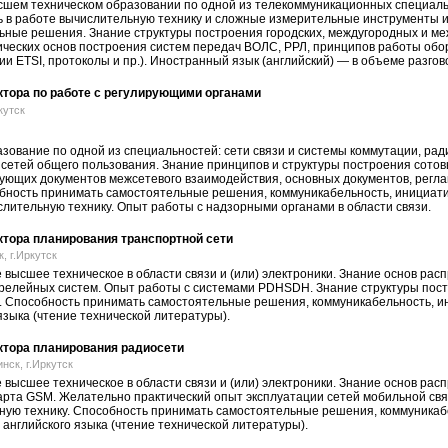
сшем техническом образовании по одной из телекоммуникационных специаль
ь в работе вычислительную технику и сложные измерительные инструменты 
ьные решения. Знание структуры построения городских, междугородных и м
ических основ построения систем передач ВОЛС, РРЛ, принципов работы об
и ETSI, протоколы и пр.). Иностранный язык (английский) — в объеме разгов
тора по работе с регулирующими органами
ркутск
зование по одной из специальностей: сети связи и системы коммутации, рад
сетей общего пользования. Знание принципов и структуры построения сотов
ующих документов межсетевого взаимодействия, основных документов, регл
обность принимать самостоятельные решения, коммуникабельность, инициати
лительную технику. Опыт работы с надзорными органами в области связи.
тора планирования транспортной сети
, г.Иркутск
высшее техническое в области связи и (или) электроники. Знание основ рас
орелейных систем. Опыт работы с системами PDHSDH. Знание структуры пос
. Способность принимать самостоятельные решения, коммуникабельность, ин
языка (чтение технической литературы).
тора планирования радиосети
нск, г.Иркутск
высшее техническое в области связи и (или) электроники. Знание основ рас
дарта GSM. Желательно практический опыт эксплуатации сетей мобильной свя
ную технику. Способность принимать самостоятельные решения, коммуникаб
 английского языка (чтение технической литературы).