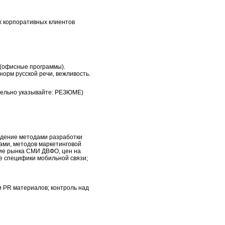
х корпоративных клиентов
 (офисные программы).
норм русской речи, вежливость.
ательно указывайте: РЕЗЮМЕ)
ладение методами разработки
ами, методов маркетинговой
ние рынка СМИ ДВФО, цен на
е специфики мобильной связи;
 PR материалов; контроль над