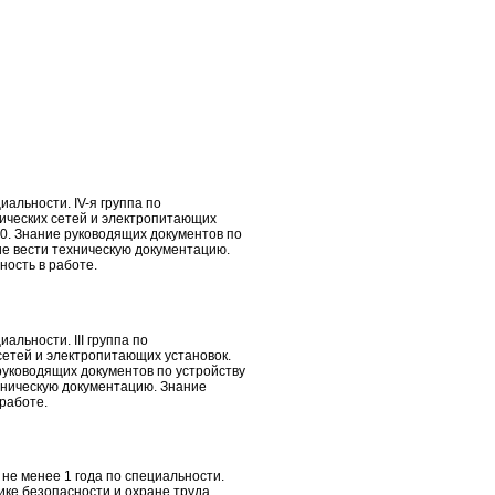
альности. IV-я группа по
ических сетей и электропитающих
0. Знание руководящих документов по
ие вести техническую документацию.
ность в работе.
альности. III группа по
сетей и электропитающих установок.
уководящих документов по устройству
ехническую документацию. Знание
 работе.
не менее 1 года по специальности.
ике безопасности и охране труда.