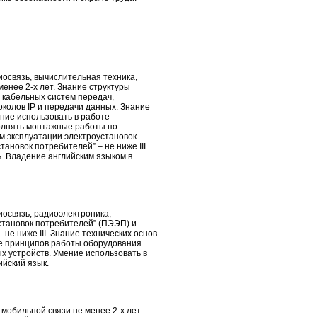
иосвязь, вычислительная техника,
енее 2-х лет. Знание структуры
 кабельных систем передач,
колов IP и передачи данных. Знание
ние использовать в работе
олнять монтажные работы по
 эксплуатации электро­установок
ановок потребителей” – не ниже III.
. Владение английским языком в
иосвязь, радиоэлектроника,
становок потребителей” (ПЭЭП) и
не ниже III. Знание технических основ
ие принципов работы оборудования
х устройств. Умение использовать в
йский язык.
мобильной связи не менее 2-х лет.