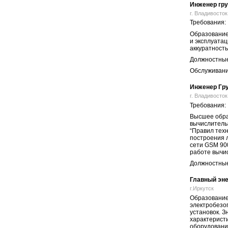
Инженер гру
г. Владивосток
Требования:
Образование
и эксплуатац
аккуратность
Должностные
Обслуживани
Инженер Гру
г. Владивосток,
Требования:
Высшее образ
вычислитель
“Правил техн
построения 
сети GSM 900
работе вычи
Должностные
Главный эне
г.Иркутск
Образование 
электробезо
установок. 
характерист
оборудования