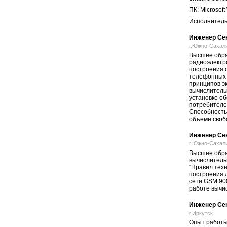
ПК: Microsoft
Исполнительн
Инженер Сек
г.Южно-Сахали
Высшее образ
радиоэлектр
построения 
телефонных 
принципов э
вычислитель
установке о
потребителей
Способность
объеме своб
Инженер Сек
г.Южно-Сахали
Высшее образ
вычислитель
“Правил техн
построения 
сети GSM 900
работе вычи
Инженер Сек
г.Иркутск
Опыт работы 