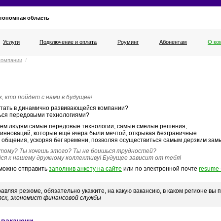
тономная область
Услуги
Подключение и оплата
Роуминг
Абонентам
О ко
компании
/
, кто пойдет с нами в будущее!
тать в динамично развивающейся компании?
ся передовыми технологиями?
ем людям самые передовые технологии, самые смелые решения,
инноваций, которые ещё вчера были мечтой, открывая безграничные
 общения, ускоряя бег времени, позволяя осуществиться самым дерзким зам
этому? Ты хочешь этого? Ты не боишься трудностей?
ся к нашему дружному коллективу! Будущее зависит от тебя!
можно отправить
заполнив анкету на сайте
или по электронной почте
resume
авляя резюме, обязательно укажите, на какую вакансию, в каком регионе вы
ск, экономист финансовой службы
 вакансии