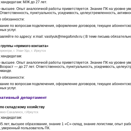
 кандидатам: М/Ж до 27 лет.
 высшее. Опыт аналогичной работы приветствуется. Знание ПК на уровне у
Ответственность, пунктуальность, усидчивость, целеустремленность, активно
 обязанности:
вание по вопросам подключения, оформление договоров, текущее абонентско
ых услуг.
вляйте по адресу: e:mail: vasilyuk@megafondv.ru ( В теме письма обязатель
 группы «прямого контакта»
ерюнгри, г. Улан-Удэ, г. Иркутск
 кандидатам:
 высшее. Опыт аналогичной работы приветствуется. Знание ПК на уровне у
Возраст — до 27 лет. Ответственность, пунктуальность, усидчивость, целеуст
оманде.
 обязанности:
вание по вопросам подключения, оформление договоров, текущее абонентско
ых услуг.
ративный департамент
по складскому хозяйству
Южно-Сахалинск, г.Иркутск
 кандидатам:
5 лет, высшее образование, знание 1 «С»-склад, знание логистики, опыт ра
, уверенный пользователь ПК.