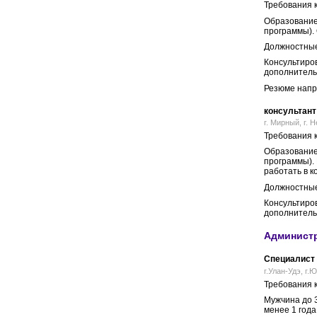
Требования к
Образование
программы). 
Должностные
Консультиро
дополнительн
Резюме напра
консультант
г. Мирный, г. Н
Требования к
Образование
программы). 
работать в к
Должностные
Консультиро
дополнительн
Админист
Специалист 
г.Улан-Удэ, г.
Требования к
Мужчина до 3
менее 1 года