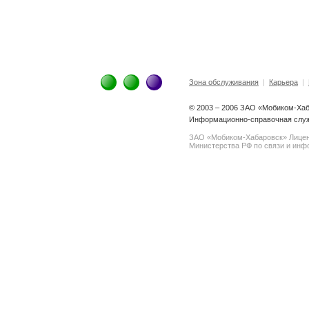
Зона обслуживания
|
Карьера
|
© 2003 – 2006 ЗАО «Мобиком-Ха
Информационно-справочная служб
ЗАО «Мобиком-Хабаровск» Лице
Министерства РФ по связи и инфо
spam@support.trendmicro.com