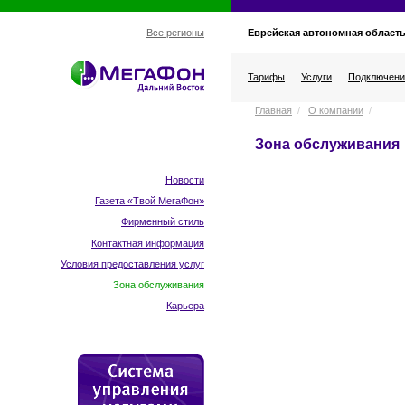
Еврейская автономная област
Все регионы
Тарифы
Услуги
Подключени
Главная
/
О компании
/
Зона обслуживания
Новости
Газета «Твой МегаФон»
Фирменный стиль
Контактная информация
Условия предоставления услуг
Зона обслуживания
Карьера