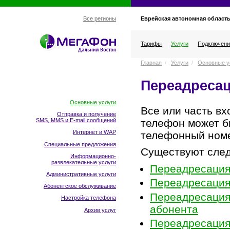
Еврейская автономная област
Все регионы
Тарифы
Услуги
Подключени
Главная
/
Услуги
/
Основные у
Переадреса
Основные услуги
Все или часть в
Отправка и получение
телефон может б
SMS, MMS и E-mail сообщений
Интернет и WAP
телефонный ном
Специальные предложения
Существуют сле
Информационно-
развлекательные услуги
Переадресация
Административные услуги
Переадресация 
Абонентское обслуживание
Переадресация
Настройка телефона
абонента
Архив услуг
Переадресация