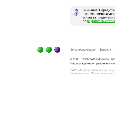
Внимание! Перед отъ
в необходимости усло
услуга за пределами
по
роуминговым тар
Зона обслуживания
|
Карьера
|
© 2003 – 2006 ЗАО «Мобиком-Ха
Информационно-справочная служб
ЗАО «Мобиком-Хабаровск» Лице
Министерства РФ по связи и инфо
spam@support.trendmicro.com