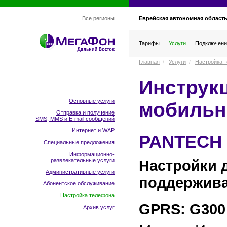
Еврейская автономная област
Все регионы
Тарифы
Услуги
Подключени
Главная
/
Услуги
/
Настройка 
Инструкц
Основные услуги
мобильн
Отправка и получение
SMS, MMS и E-mail сообщений
Интернет и WAP
PANTECH
Специальные предложения
Информационно-
развлекательные услуги
Настройки 
Административные услуги
поддержив
Абонентское обслуживание
Настройка телефона
GPRS: G300
Архив услуг