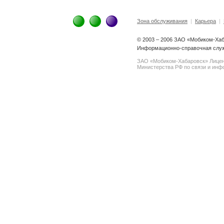
Зона обслуживания
|
Карьера
|
© 2003 – 2006 ЗАО «Мобиком-Ха
Информационно-справочная служб
ЗАО «Мобиком-Хабаровск» Лице
Министерства РФ по связи и инфо
spam@support.trendmicro.com