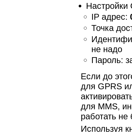
Настройки
IP адрес:
Точка дос
Идентифик
не надо
Пароль: з
Если до это
для GPRS ил
активироват
для MMS, и
работать не 
Используя к