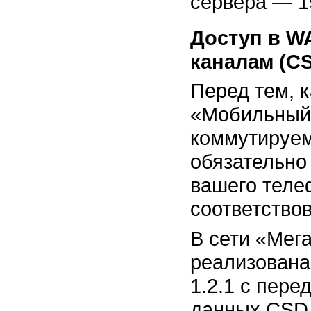
сервера — 1
Доступ в W
каналам (C
Перед тем, к
«Мобильный 
коммутируе
обязательно
вашего теле
соответство
В сети «Мег
реализован
1.2.1 с пере
данных CSD.