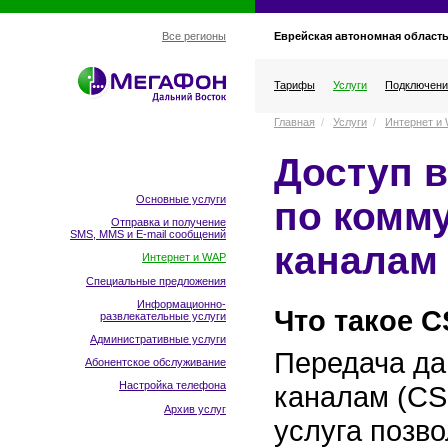
Еврейская автономная област
Все регионы
Тарифы
Услуги
Подключени
Главная
/
Услуги
/
Интернет и
Доступ в
Основные услуги
по комм
Отправка и получение
SMS, MMS и E-mail сообщений
каналам
Интернет и WAP
Специальные предложения
Информационно-
Что такое 
развлекательные услуги
Административные услуги
Передача д
Абонентское обслуживание
Настройка телефона
каналам (CSD
Архив услуг
услуга позв