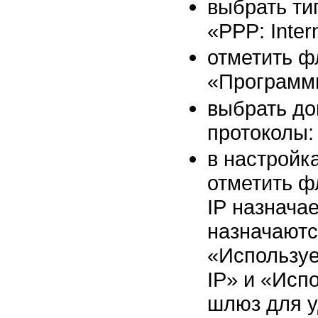
выбрать ти
«PPP: Inte
отметить ф
«Программ
выбрать до
протоколы:
в настройк
отметить ф
IP назнача
назначаютс
«Используе
IP» и «Исп
шлюз для у