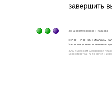
завершить в
Зона обслуживания
|
Карьера
|
© 2003 – 2006 ЗАО «Мобиком-Ха
Информационно-справочная служб
ЗАО «Мобиком-Хабаровск» Лице
Министерства РФ по связи и инфо
spam@support.trendmicro.com