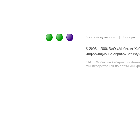
Зона обслуживания
|
Карьера
|
© 2003 – 2006 ЗАО «Мобиком-Ха
Информационно-справочная служб
ЗАО «Мобиком-Хабаровск» Лице
Министерства РФ по связи и инфо
spam@support.trendmicro.com