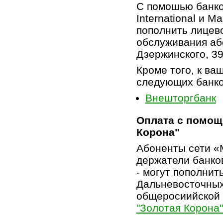
С помошью банко
International и M
пополнить лицево
обслуживания або
Дзержинского, 39;
Кроме того, к ва
следующих банко
Внешторгбанк
Оплата с помощь
Корона"
Абоненты сети «
держатели банков
- могут пополнит
Дальневосточных
общеросиийской 
"Золотая Корона"