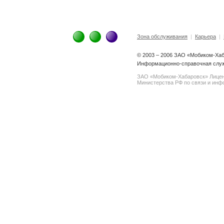
Зона обслуживания
|
Карьера
|
© 2003 – 2006 ЗАО «Мобиком-Ха
Информационно-справочная служб
ЗАО «Мобиком-Хабаровск» Лице
Министерства РФ по связи и инфо
spam@support.trendmicro.com