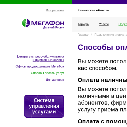
Камчатская область
Все регионы
Тарифы
Услуги
Подкл
Главная
/
Подключение и оплат
Способы опл
Центры экспресс-обслуживания
Вы можете попол
и фирменные салоны
вас способом.
Офисы продаж дилеров МегаФон
Способы оплаты услуг
Оплата наличн
Для дилеров
Вы можете попол
наличными в цен
абонентов, фирм
услугу приема п
Оплата с помощь