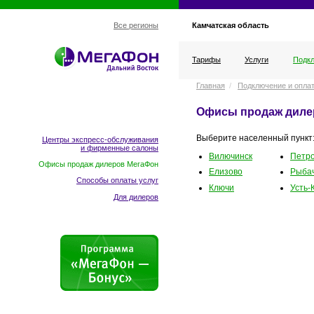
Камчатская область
Все регионы
Тарифы
Услуги
Подкл
Главная
/
Подключение и опла
Офисы продаж диле
Выберите населенный пункт
Центры экспресс-обслуживания
и фирменные салоны
Вилючинск
Петро
Офисы продаж дилеров МегаФон
Елизово
Рыба
Способы оплаты услуг
Ключи
Усть-
Для дилеров