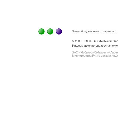
Зона обслуживания
|
Карьера
|
© 2003 – 2006 ЗАО «Мобиком-Ха
Информационно-справочная служб
ЗАО «Мобиком-Хабаровск» Лице
Министерства РФ по связи и инфо
spam@support.trendmicro.com