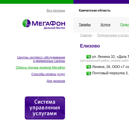
Камчатская область
Все регионы
Тарифы
Услуги
Подкл
Главная
/
Подключение и оплат
Елизово
ул. Ленина 32, «Даль 
Центры экспресс-обслуживания
Центральный район, режим работ
и фирменные салоны
Ленина, 26, ООО «7 с
Офисы продаж дилеров МегаФон
Почтовый переулок 3
Способы оплаты услуг
Для дилеров