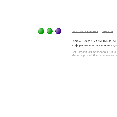
Зона обслуживания
|
Карьера
|
© 2003 – 2006 ЗАО «Мобиком-Ха
Информационно-справочная служб
ЗАО «Мобиком-Хабаровск» Лице
Министерства РФ по связи и инфо
spam@support.trendmicro.com