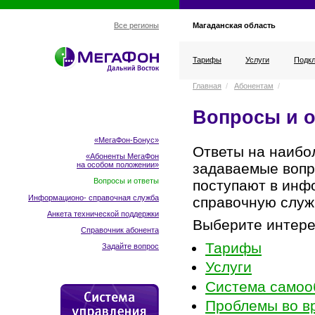
Магаданская область
Все регионы
Тарифы
Услуги
Подкл
Главная
/
Абонентам
/
Вопросы и 
«МегаФон-Бонус»
Ответы на наибо
«Абоненты МегаФон
задаваемые вопр
на особом положении
»
Вопросы и ответы
поступают в инф
Информационо- справочная служба
справочную служ
Анкета технической поддержки
Выберите интере
Справочник абонента
Тарифы
Задайте вопрос
Услуги
Система самоо
Проблемы во в