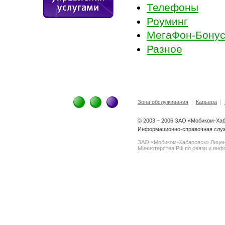
Телефоны
Роуминг
МегаФон-Бону
Разное
Зона обслуживания
|
Карьера
|
© 2003 – 2006 ЗАО «Мобиком-Ха
Информационно-справочная служб
ЗАО «Мобиком-Хабаровск» Лице
Министерства РФ по связи и инфо
spam@support.trendmicro.com