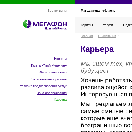
Магаданская область
Все регионы
Тарифы
Услуги
Подкл
Главная
/
О компании
/
Карьера
Новости
Мы ищем тех, кт
Газета «Твой МегаФон»
будущее!
Фирменный стиль
Хочешь работать
Контактная информация
развивающейся 
Условия предоставления услуг
Интересуешься 
Зона обслуживания
Карьера
Мы предлагаем л
самые смелые ре
которые ещё вче
безграничные во