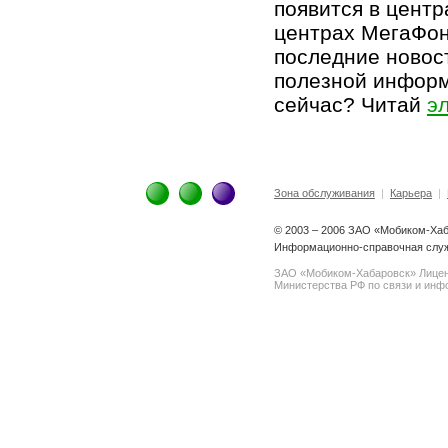
появится в цент
центрах МегаФон
последние новост
полезной информ
сейчас? Читай
э
Зона обслуживания
|
Карьера
|
© 2003 – 2006 ЗАО «Мобиком-Ха
Информационно-справочная служб
ЗАО «Мобиком-Хабаровск» Лице
Министерства РФ по связи и инфо
spam@support.trendmicro.com