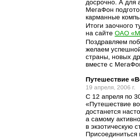
досрочно. А для 
МегаФон подгото
карманные компь
Итоги заочного т
на сайте
ОАО «М
Поздравляем поб
желаем успешной
страны, новых д
вместе с МегаФо
Путешествие «Во
19 апреля, 2006 г.
С 12 апреля по 3
«Путешествие во
достанется насто
а самому активн
в экзотическую с
Присоединиться 