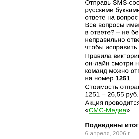
Отправь
SMS-со
русскими буквам
ответе на вопрос
Все вопросы име
в ответе? – не б
неправильно отв
чтобы исправить
Правила викторин
он-лайн
смотри 
команд можно о
на номер
1251
.
Стоимость отпра
1251 – 26,55 руб
Акция проводитс
«
СМС-Медиа
».
Подведены итог
6 апреля, 2006 г.