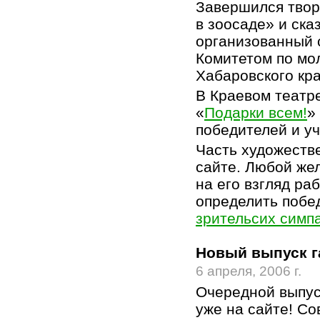
Завершился твор
в зоосаде» и ска
организованный 
Комитетом по мо
Хабаровского кр
В Краевом театре
«
Подарки всем!
»
победителей и уч
Часть художеств
сайте. Любой ж
на его взгляд ра
определить побе
зрительсих симп
Новый выпуск г
6 апреля, 2006 г.
Очередной выпус
уже на сайте! Со