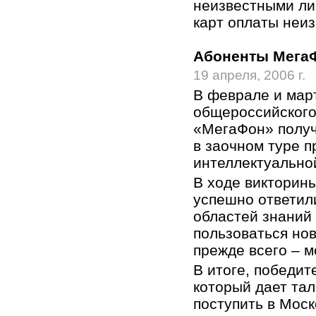
неизвестными ли
карт оплаты неиз
Абоненты Мега
19 апреля, 2006 г.
В феврале и март
общероссийского
«МегаФон» получ
в заочном туре п
интеллектуально
В ходе викторин
успешно ответил
областей знаний
пользоваться но
прежде всего – 
В итоге, победит
который дает та
поступить в Мос