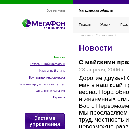
Магаданская область
Все регионы
Тарифы
Услуги
Подкл
Главная
/
О компании
/
Новости
Новости
С майскими пра
Газета «Твой МегаФон»
28 апреля, 2006 г.
Фирменный стиль
Дорогие друзья!
Контактная информация
мая в наш край 
Условия предоставления услуг
весна. Пора обн
Зона обслуживания
и жизненных сил.
Карьера
Вас с Первомаем
Мы прославляем 
труд, честность 
невозможно разв