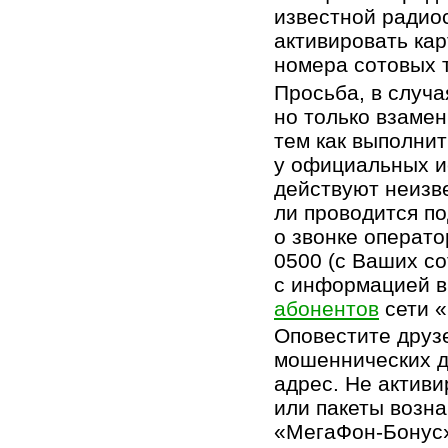
известной радио
активировать ка
номера сотовых 
Просьба, в случа
но только взаме
тем как выполнит
у официальных и
действуют неизв
ли проводится по
о звонке операт
0500 (с Ваших с
с информацией 
абонентов
сети 
Оповестите друз
мошеннических д
адрес. Не актив
или пакеты возн
«
МегаФон-Бонус