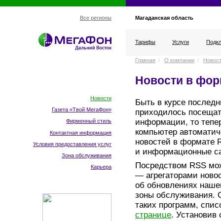
Магаданская область
Все регионы
Тарифы
Услуги
Подкл
Главная
/
О компании
/
Новос
Новости в фор
Новости
Быть в курсе последн
Газета «Твой МегаФон»
приходилось посещат
информации, то тепер
Фирменный стиль
компьютер автоматич
Контактная информация
новостей в формате 
Условия предоставления услуг
и информационные с
Зона обслуживания
Посредством RSS мо
Карьера
— агрегаторами ново
об обновлениях нашег
зоны обслуживания. 
таких программ, спис
странице
. Установив