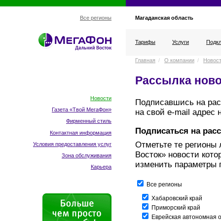
Магаданская область
Все регионы
Тарифы
Услуги
Подкл
Главная
/
О компании
/
Новос
Рассылка ново
Новости
Подписавшись на рас
Газета «Твой МегаФон»
на свой e-mail адрес
Фирменный стиль
Подписаться на рас
Контактная информация
Отметьте те регионы
Условия предоставления услуг
Восток» новости кот
Зона обслуживания
изменить параметры 
Карьера
Все регионы
Хабаровский край
Приморский край
Еврейская автономная о