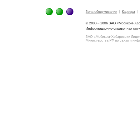
Зона обслуживания
|
Карьера
|
© 2003 – 2006 ЗАО «Мобиком-Ха
Информационно-справочная служб
ЗАО «Мобиком-Хабаровск» Лице
Министерства РФ по связи и инфо
spam@support.trendmicro.com