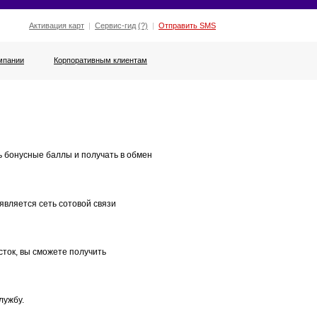
Активация карт
|
Сервис-гид
(?)
|
Отправить SMS
мпании
Корпоративным клиентам
 бонусные баллы и получать в обмен
является сеть сотовой связи
ток, вы сможете получить
лужбу.