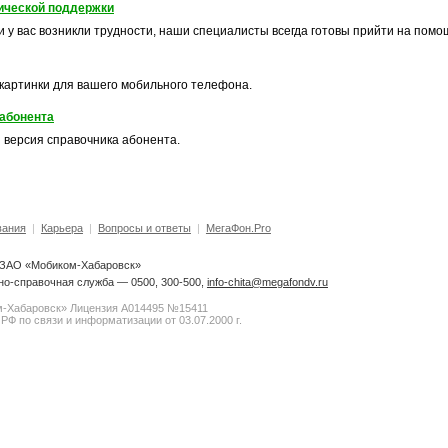
ической поддержки
и у вас возникли трудности, наши специалисты всегда готовы прийти на помо
картинки для вашего мобильного телефона.
абонента
 версия справочника абонента.
вания
|
Карьера
|
Вопросы и ответы
|
МегаФон.Pro
6 ЗАО «Мобиком-Хабаровск»
о-справочная служба — 0500, 300-500,
info-chita@megafondv.ru
-Хабаровск» Лицензия А014495 №15411
РФ по связи и информатизации от 03.07.2000 г.