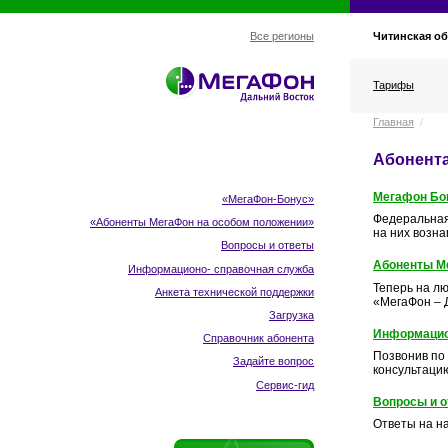
Читинская об
Все регионы
Тарифы
Главная
/
Абонент
Мегафон Бо
«МегаФон-Бонус»
Федеральная
«Абоненты МегаФон
на особом положении
»
на них возна
Вопросы и ответы
Абоненты М
Информационо- справочная служба
Теперь на лю
Анкета технической поддержки
«МегаФон – 
Загрузка
Информацио
Справочник абонента
Позвонив по
Задайте вопрос
консультаци
Сервис-гид
Вопросы и 
Ответы на н