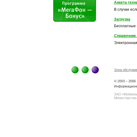
Анкета техн
В случае есл
Загрузка
Бесплатные 
Справочник 
Электронная
Зона обслужи
© 2003 – 200
Информационн
ЗАО «Мобиком
Министерства 
spam@support.trendmicro.com