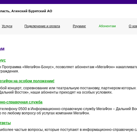
ласть, Агинский Бурятский АО
Услуги
Подключение и оплата
Роуминг
Абонентам
О ко
ам
нус
 Программа «МегаФон-Бонус», позволяет абонентам «МегаФон» накапливать
граждения.
егаФон на особом положении!
бой концерт, соревнование или театральную постановку, партнером которых 
Дальний Восток», наши абоненты приходят на особых условиях.
но-справочная служба
 телефону 0500 в Информационно-справочную службу МегаФон – Дальний Вос
ю по любому вопросу об услугах компании МегаФон.
ответы
аиболее частые вопросы, которые поступают в информационно-справочную с