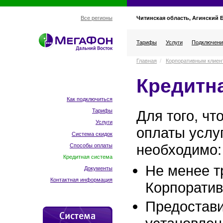
Читинская область, Агинский 
Все регионы
Тарифы
Услуги
Подключени
Главная
/
Корпоративным клиен
Кредитн
Как подключиться
Для того, чт
Тарифы
Услуги
оплаты услуг
Система скидок
необходимо:
Способы оплаты
Кредитная система
Не менее т
Документы
Контактная информация
Корпоратив
Предостави