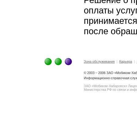
оплаты услуг
принимается
после обращ
Зона обслуживания
|
Карьера
|
© 2003 – 2006 ЗАО «Мобиком-Ха
Информационно-справочная служ
ЗАО «Мобиком-Хабаровск» Лице
Министерства РФ по связи и инфо
spam@support.trendmicro.com