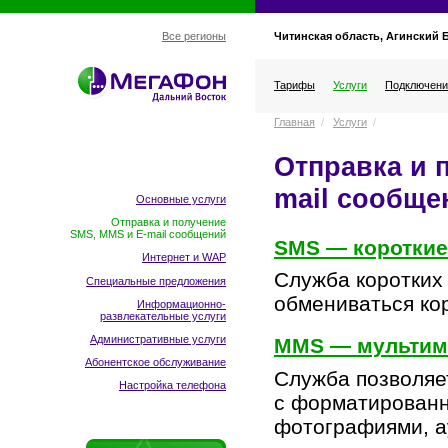
Читинская область, Агинский 
Все регионы
Тарифы
Услуги
Подключени
Главная
/
Услуги
/
Отправка и 
mail сообще
Основные услуги
Отправка и получение
SMS, MMS и E-mail сообщений
SMS — короткие
Интернет и WAP
Служба коротких
Специальные предложения
обмениваться ко
Информационно-
развлекательные услуги
Административные услуги
MMS — мультим
Абонентское обслуживание
Служба позволяе
Настройка телефона
с форматированн
фотографиями, а