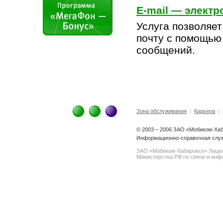
E-mail — электр
Услуга позволяет
почту с помощью
сообщений.
Зона обслуживания
|
Карьера
|
© 2003 – 2006 ЗАО «Мобиком-Ха
Информационно-справочная служ
ЗАО «Мобиком-Хабаровск» Лице
Министерства РФ по связи и инфо
spam@support.trendmicro.com