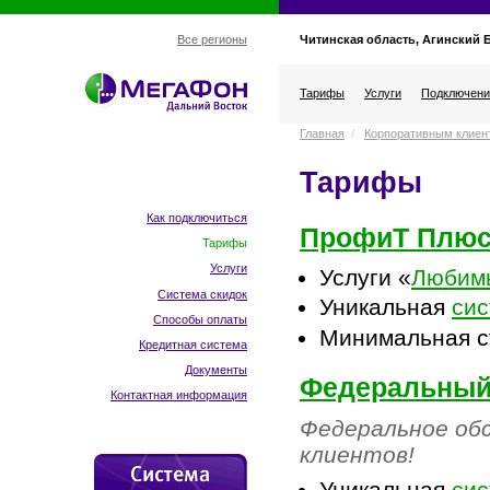
Читинская область, Агинский 
Все регионы
Тарифы
Услуги
Подключени
Главная
/
Корпоративным клиен
Тарифы
Как подключиться
ПрофиТ Плю
Тарифы
Услуги
Услуги «
Любим
Система скидок
Уникальная
сис
Способы оплаты
Минимальная с
Кредитная система
Документы
Федеральный
Контактная информация
Федеральное об
клиентов!
Уникальная
сис