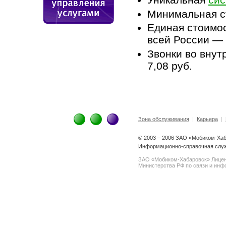
Минимальная с
Единая стоимо
всей России — 
Звонки во вну
7,08 руб.
Зона обслуживания
|
Карьера
|
© 2003 – 2006 ЗАО «Мобиком-Ха
Информационно-справочная служ
ЗАО «Мобиком-Хабаровск» Лице
Министерства РФ по связи и инфо
spam@support.trendmicro.com