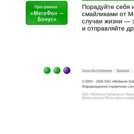
Порадуйте себя 
смайликами от М
случаи жизни — 
и отправляйте дру
Зона обслуживания
|
Карьера
|
© 2003 – 2006 ЗАО «Мобиком-Ха
Информационно-справочная служ
ЗАО «Мобиком-Хабаровск» Лице
Министерства РФ по связи и инфо
spam@support.trendmicro.com