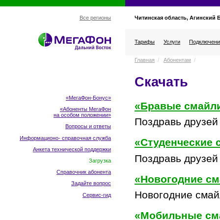
Читинская область, Агинский 
Все регионы
Тарифы
Услуги
Подключени
Главная
/
Абонентам
/
Скачать
«МегаФон-Бонус»
«Бравые смайл
«Абоненты МегаФон
на особом положении
»
Поздравь друзей
Вопросы и ответы
Информационо- справочная служба
«Студенческие 
Анкета технической поддержки
Поздравь друзей 
Загрузка
Справочник абонента
«Новогодние см
Задайте вопрос
Новогодние смай
Сервис-гид
«Мобильные см