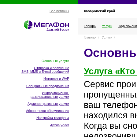
Хабаровский край
Все регионы
Тарифы
Услуги
Подключени
Главная
/
Услуги
/
Основны
Основные услуги
Услуга «Кто
Отправка и получение
SMS, MMS и E-mail сообщений
Интернет и WAP
Сервис прои
Специальные предложения
пропущенных
Информационно-
развлекательные услуги
ваш телефон
Административные услуги
Абонентское обслуживание
находился в
Настройка телефона
Когда вы сно
Архив услуг
недозвонивш