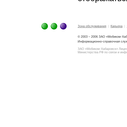
Зона обслуживания
|
Карьера
|
© 2003 – 2006 ЗАО «Мобиком-Ха
Информационно-справочная служ
ЗАО «Мобиком-Хабаровск» Лице
Министерства РФ по связи и инфо
spam@support.trendmicro.com