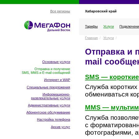
Хабаровский край
Все регионы
Тарифы
Услуги
Подключени
Главная
/
Услуги
/
Отправка и 
mail сообще
Основные услуги
Отправка и получение
SMS, MMS и E-mail сообщений
SMS — короткие
Интернет и WAP
Служба коротких
Специальные предложения
обмениваться ко
Информационно-
развлекательные услуги
Административные услуги
MMS — мультим
Абонентское обслуживание
Служба позволяе
Настройка телефона
с форматированн
Архив услуг
фотографиями, а