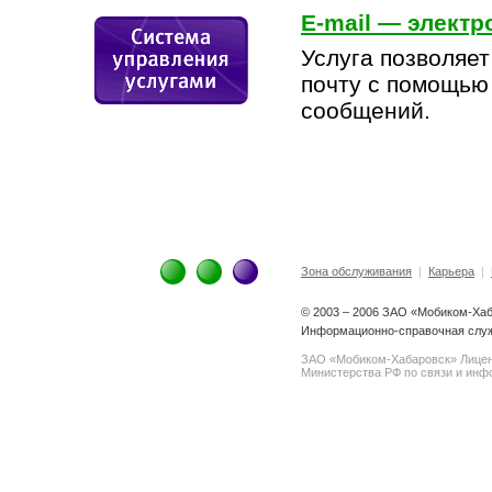
E-mail — электр
Услуга позволяет
почту с помощью
сообщений.
Зона обслуживания
|
Карьера
|
© 2003 – 2006 ЗАО «Мобиком-Ха
Информационно-справочная служ
ЗАО «Мобиком-Хабаровск» Лице
Министерства РФ по связи и инфо
spam@support.trendmicro.com