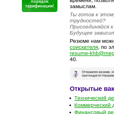
времени, позвол
замыслам.
Ты готов к этом
трудностей?
Присоединяйся к
Будущее зависи
Резюме нам мож
соискателя
, по э
resume-khb@mega
40.
Отправляя резюме, об
претендуете! Наприм
Открытые ва
Технический д
Коммерческий 
Финансовый де