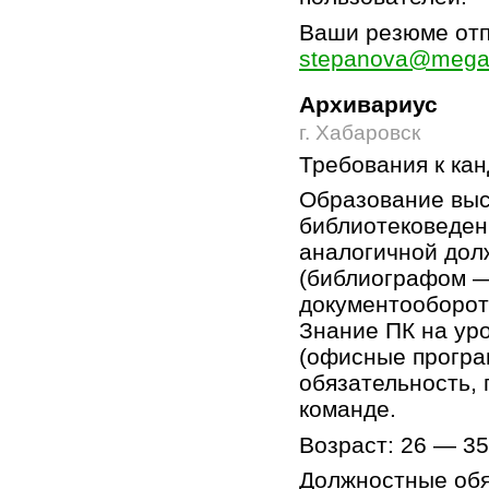
Ваши резюме отп
stepanova@megaf
Архивариус
г. Хабаровск
Требования к ка
Образование выс
библиотековеден
аналогичной дол
(библиографом —
документооборота
Знание ПК на ур
(офисные програ
обязательность, 
команде.
Возраст: 26 — 35
Должностные обя