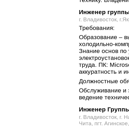
Инженер группы
г. Владивосток, г.Я
Требования:
Образование – в
холодильно-комп
Знание основ по 
электроустановок
труда. ПК: Micros
аккуратность и и
Должностные обя
Обслуживание и 
ведение техниче
Инженер Группы
г. Владивосток, г. Н
Чита, пгт. Агинское