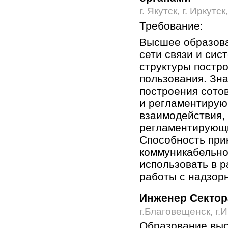
г. Якутск, г. Иркутск
Требование:
Высшее образова
сети связи и сис
структуры постр
пользования. Зн
построения сото
и регламентирую
взаимодействия,
регламентирующи
Способность при
коммуникабельно
использовать в 
работы с надзорн
Инженер Сектор
г.Благовещенск, г.
Образование выс