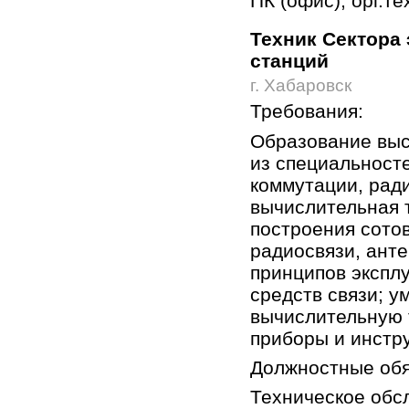
ПК (офис), орг.те
Техник Сектора
станций
г. Хабаровск
Требования:
Образование выс
из специальносте
коммутации, ради
вычислительная 
построения сото
радиосвязи, ант
принципов экспл
средств связи; у
вычислительную 
приборы и инстр
Должностные обя
Техническое обс