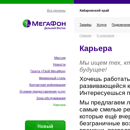
Хабаровский край
Все регионы
Тарифы
Услуги
Подключени
Главная
/
О компании
/
Карьера
Миссия
Мы ищем тех, кт
Новости
будущее!
Газета «Твой МегаФон»
Хочешь работать
Фирменный стиль
развивающейся 
Контактная информация
Интересуешься 
Условия предоставления услуг
Зона обслуживания
Мы предлагаем л
Карьера
самые смелые ре
которые ещё вче
безграничные во