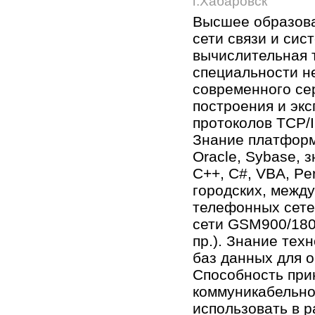
г.Хабаровск
Высшее образова
сети связи и сис
вычислительная 
специальности не
современного се
построения и экс
протоколов TCP/I
Знание платформ
Oracle, Sybase, 
C++, C#, VBA, Pe
городских, межд
телефонных сете
сети GSM900/180
пр.). Знание тех
баз данных для о
Способность при
коммуникабельно
использовать в 