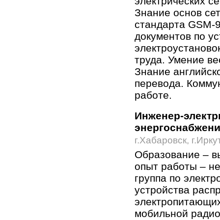
электрических се
Знание основ се
стандарта GSM-9
документов по ус
электроустановок
труда. Умение в
Знание английско
перевода. Коммун
работе.
Инженер-электр
энергоснабжен
г.Хабаровск, г.Ирку
Образование – в
опыт работы – не
группа по электр
устройства расп
электропитающих
мобильной радио