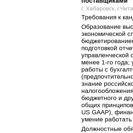
поставщиками
г. Хабаровск, г.Чит
Требования к ка
Образование выс
экономической с
бюджетированием
подготовкой отч
управленческой 
менее 1-го года;
работы с бухгал
(предпочтительн
знание российско
налогообложения,
бюджетного и дру
общих принципов
US GAAP), финан
умение работать
Должностные обя