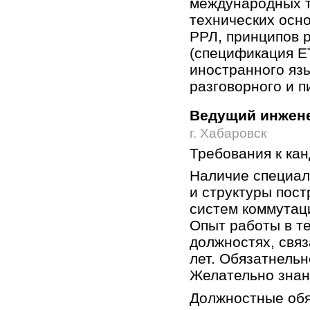
международных т
технических осн
РРЛ, принципов 
(спецификация ET
иностранного язы
разговорного и п
Ведущий инжене
г. Хабаровск
Требования к ка
Наличие специал
и структуры пос
систем коммутац
Опыт работы в т
должностях, связ
лет. Обязатнельн
Желательно знан
Должностные обя