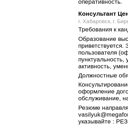
оперативность.
Консультант Це
г. Хабаровск, г. Би
Требования к кан
Образование выс
приветствуется. 
пользователя (о
пунктуальность, 
активность, умен
Должностные обя
Консультировани
оформление дого
обслуживание, н
Резюме направляй
vasilyuk@megafon
указывайте : Р