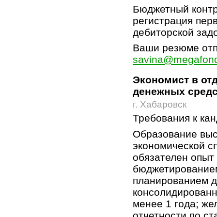
Бюджетный контр
регистрация перв
дебиторской зад
Ваши резюме отп
savina@megafond
Экономист в от
денежных сред
г. Хабаровск
Требования к ка
Образование выс
экономической сп
обязателен опыт 
бюджетирование
планированием д
консолидированн
менее 1 года; же
отчетности по с