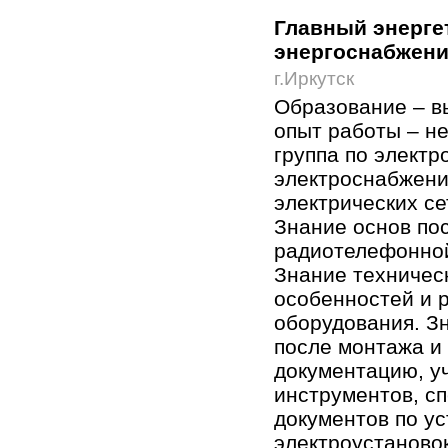
Главный энерге
энергоснабжен
г.Иркутск
Образование – в
опыт работы – не
группа по электр
электроснабжени
электрических се
Знание основ по
радиотелефонной
Знание техническ
особенностей и 
оборудования. З
после монтажа и
документацию, уч
инструментов, с
документов по ус
электроустановок