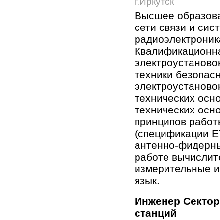
г.Иркутск
Высшее образова
сети связи и сис
радиоэлектроник
Квалификационна
электроустаново
техники безопасн
электроустановок
технических осн
технических осн
принципов работ
(спецификации ET
антенно-фидерны
работе вычислит
измерительные и
язык.
Инженер Сектор
станций