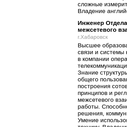
сложные измерит
Владение англий
Инженер Отдела
межсетевого вз
г.Хабаровск
Высшее образова
связи и системы
в компании опер
телекоммуникацио
Знание структур
общего пользова
построения сото
принципов и рег
межсетевого вза
работы. Способн
решения, коммун
Умение использо
технику. Владени