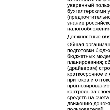
уверенный пользо
бухгалтерскими 
(предпочтительн
знание российско
налогообложения
Должностные обя
Общая организац
подготовки бюдже
бюджетных модел
планирования; сб
(драйверам) стро
краткосрочное и
притоков и отток
прогнозирование
контроль за сво
средств на счета
движению денежн
пользователей.