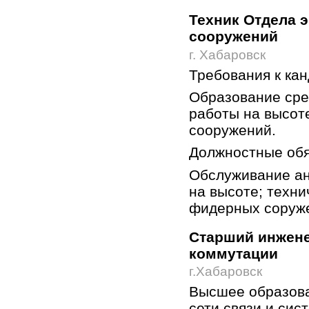
Техник Отдела 
сооружений
г. Хабаровск
Требования к ка
Образование сре
работы на высот
сооружений.
Должностные обя
Обслуживание ан
на высоте; техни
фидерных соруже
Старший инжене
коммутации
г.Хабаровск
Высшее образова
сети связи и сис