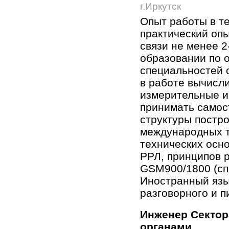
г.Иркутск
Опыт работы в т
практический оп
связи не менее 2
образовании по 
специальностей о
в работе вычисл
измерительные и
принимать самос
структуры постр
международных т
технических осн
РРЛ, принципов 
GSM900/1800 (спе
Иностранный язы
разговорного и п
Инженер Сектор
органами