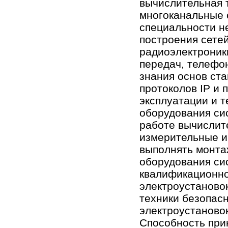
вычислительная 
многоканальные 
специальности не
построения сетей
радиоэлектроник
передач, телефо
знания основ ст
протоколов IP и
эксплуатации и 
оборудования си
работе вычислит
измерительные и
выполнять монта
оборудования си
квалификационно
электро­установо
техники безо­пас
электроустановок
Способность при