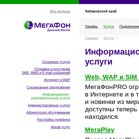
Хабаровский край
Все регионы
Тарифы
Услуги
Подключени
Главная
/
Услуги
/
Информацио
услуги
Основные услуги
Отправка и получение
SMS, MMS и E-mail сообщений
Web, WAP и SIM
Интернет и WAP
МегаФонPRO огр
Специальные предложения
в Интернете и в 
Информационно-
развлекательные услуги
и новинки из ми
Административные услуги
доступны теперь 
Абонентское обслуживание
находился.
Настройка телефона
Архив услуг
МегаPlay