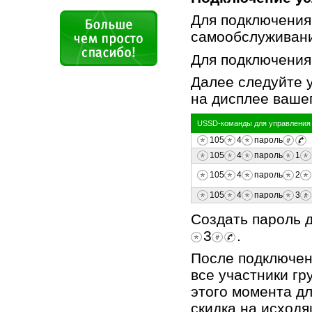
Для подключения
cамообслуживани
Для подключения
Далее следуйте 
на дисплее ваше
USSD-команды для управления 
105
4
пароль
105
4
пароль
1
105
4
пароль
2
105
4
пароль
3
Создать пароль 
3
.
После подключени
все участники г
этого момента дл
скидка на исходя