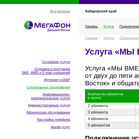
Хабаровский край
Все регионы
Тарифы
Услуги
Подключени
Главная
/
Услуги
/
Специальны
Услуга «МЫ
Основные услуги
Услуга «МЫ ВМ
Отправка и получение
SMS, MMS и E-mail сообщений
от двух до пяти 
Интернет и WAP
Восток» и общать
Специальные предложения
Количество абонентов
Информационно-
в группе
развлекательные услуги
Административные услуги
2 абонента
3 абонента
Абонентское обслуживание
4 абонента
Настройка телефона
5 абонентов
Архив услуг
Подключение ус