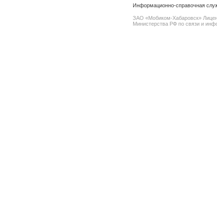
Информационно-справочная служ
ЗАО «Мобиком-Хабаровск» Лице
Министерства РФ по связи и инфо
spam@support.trendmicro.com