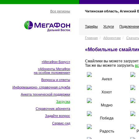
Читинская область, Агинский 
Все регионы
Тарифы
Услуги
Подключени
Главная
/
Абонентам
/
Скачат
«Мобильные смайли
Смайлики вы можете загрузи
«МегаФон-Бонус»
Так же вы можете загрузить
вс
«Абоненты МегаФон
на особом положении
»
Ангел
Вопросы и ответы
Информационо- справочная служба
Хохот
Анкета технической поддержки
Загрузка
Модно
Справочник абонента
Задайте вопрос
Победа
Сервис-гид
Радость
Р