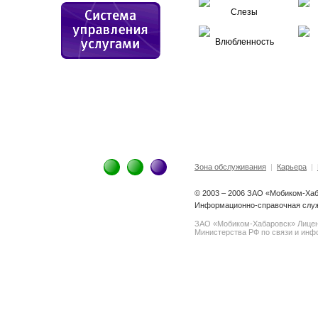
Слезы
Влюбленность
Зона обслуживания
|
Карьера
|
© 2003 – 2006 ЗАО «Мобиком-Ха
Информационно-справочная служ
ЗАО «Мобиком-Хабаровск» Лице
Министерства РФ по связи и инфо
spam@support.trendmicro.com