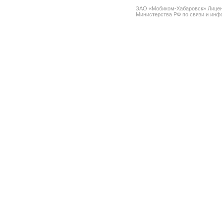
ЗАО «Мобиком-Хабаровск» Лице
Министерства РФ по связи и инфо
spam@support.trendmicro.com