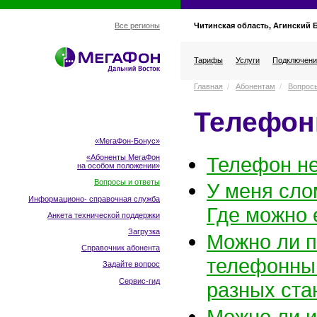
Читинская область, Агинский 
Все регионы
Тарифы
Услуги
Подключени
Главная
/
Абонентам
/
Вопросы
Телефо
«МегаФон-Бонус»
Телефон не
«Абоненты МегаФон
на особом положении
»
Вопросы и ответы
У меня сло
Информационо- справочная служба
Где можно 
Анкета технической поддержки
Загрузка
Можно ли п
Справочник абонента
телефонным
Задайте вопрос
Сервис-гид
разных ста
Можно ли и