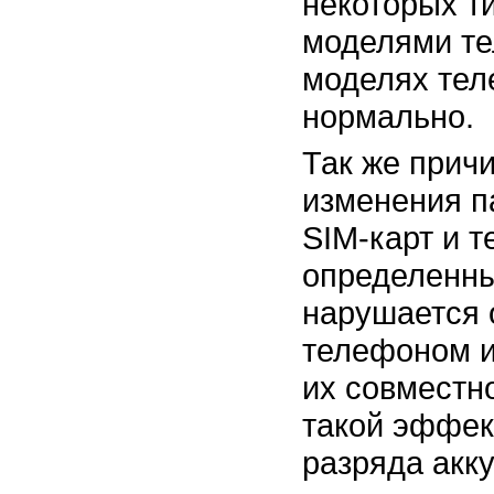
некоторых т
моделями те
моделях тел
нормально.
Так же прич
изменения п
SIM-карт
и т
определенны
нарушается
телефоном и
их совместн
такой эффек
разряда акк