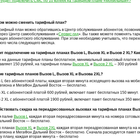
 будет подключить СМС по 10 копеек на тарифном плане «Мобильный»?
зом можно сменить тарифный план?
рифный план можно обратившись в Центр обслуживания абонентов, позвони
ерез Центр самообслуживания «
Сервис-гид
». Вы также можете поменять та
щих абонентского обслуживание. При этом необходимо учитывать, что перех
вого числа следующего месяца.
ит подключение на тарифных планах Вызов L, Вызов XL и Вызов 2 XL? Ка
 на данные тарифные планы бесплатное, минимальный авансовый платеж п
авляет 150 рублей, на тарифные планы
Вызов XL
и
Вызов 2 XL
– 300 рублей
ие тарифных планов Вызов L, Вызов XL и Вызова 2XL?
 L без абонентской платы, каждая вторая минута исходящего вызова на моб
егиона и МегаФон Дальний Восток — бесплатно.
XL с абонентской платой 600 рублей, включает пакет бесплатных 150 минут.
2 XL с абонентской платой 1900 рублей, включает пакет бесплатных 350 мин
йствовать скидка на переадресованных вызовах на тарифных планах Вызо
м палне
Вызов L
каждая вторая переадресованная минута на номера сотовых
альний Восток — бесплатно.
х планах
Вызов XL
и
Вызов 2XL
каждая вторая переадресованная минута на 
егиона и МегаФон Дальний Восток – бесплатно. Сначала расходуется пакет о
у плану, каждая вторая минута – бесплатно