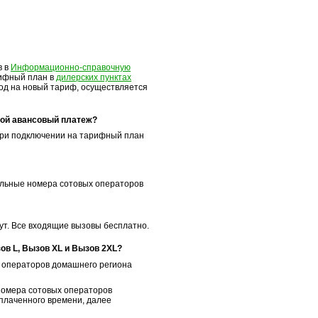
в в
Информационно-справочную
рифный план в
дилерских пунктах
од на новый тариф, осуществляется
кой авансовый платеж?
ри подключении на тарифный план
ильные номера сотовых операторов
ут. Все входящие вызовы бесплатно.
в L, Вызов XL и Вызов 2XL?
 операторов домашнего региона
номера сотовых операторов
плаченного времени, далее