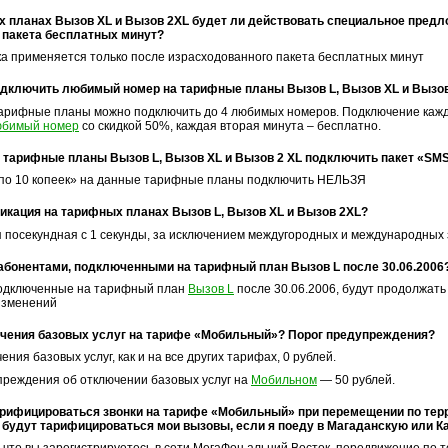
 планах Вызов XL и Вызов 2XL будет ли действовать специальное предл
 пакета бесплатных минут?
ка применяется только после израсходованного пакета бесплатных минут
дключить любимый номер на тарифные планы Вызов L, Вызов XL и Вызо
арифные планы можно подключить до 4 любимых номеров. Подключение каждо
юбимый номер
со скидкой 50%, каждая вторая минута – бесплатно.
 тарифные планы Вызов L, Вызов XL и Вызов 2 XL подключить пакет «SMS
по 10 копеек» на данные тарифные планы подключить НЕЛЬЗЯ
икация на тарифных планах Вызов L, Вызов XL и Вызов 2XL?
 посекундная с 1 секунды, за исключением междугородных и международных 
 абонентами, подключенными на тарифный план Вызов L после 30.06.2006
одключенные на тарифный план
Вызов L
после 30.06.2006, будут продолжат
изменений
чения базовых услуг на тарифе «Мобильный»? Порог предупреждения?
ения базовых услуг, как и на все других тарифах, 0 рублей.
преждения об отключении базовых услуг на
Мобильном
— 50 рублей.
арифицироваться звонки на тарифе «Мобильный» при перемещении по тер
 будут тарифицироваться мои вызовы, если я поеду в Магаданскую или 