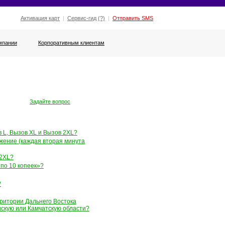
Активация карт
|
Сервис-гид
(?)
|
Отправить SMS
мпании
Корпоративным клиентам
Задайте вопрос
 L, Вызов XL и Вызов 2XL?
жение (каждая вторая минута
 2XL?
по 10 копеек»?
?
ритории Дальнего Востока
нскую или Камчатскую области?