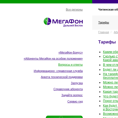
Читинская об
Все регионы
Тарифы
Главная
/
Аб
Тарифы
Каким об
«МегаФон-Бонус»
Сколько с
«Абоненты МегаФон
на особом положении
»
Какой ав
В чем отл
Вопросы и ответы
Будет ли 
Информационо- справочная служба
На тариф
Анкета технической поддержки
бесплатн
Можно ли
Загрузка
Можно ли 
Справочник абонента
Какая та
Задайте вопрос
Что буде
Порог от
Сервис-гид
Как буду
и Восточн
Возможно