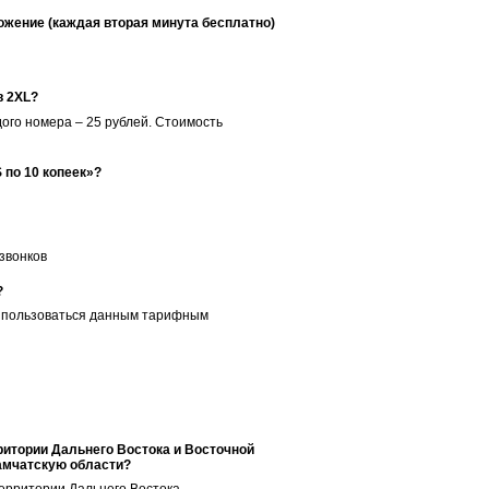
ожение (каждая вторая минута бесплатно)
в 2XL?
го номера – 25 рублей. Стоимость
 по 10 копеек»?
звонков
?
ь пользоваться данным тарифным
ритории Дальнего Востока и Восточной
Камчатскую области?