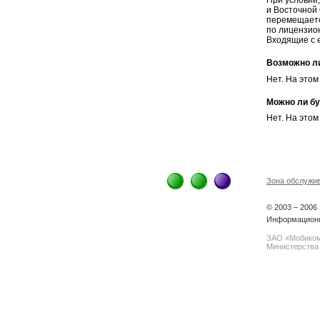
При условии,
и Восточной 
перемещаетс
по лицензион
Входящие с 
Возможно л
Нет. На это
Можно ли бу
Нет. На этом
Зона обслужи
© 2003 – 200
Информационн
ЗАО «Мобиком
Министерства 
spam@support.trendmicro.com