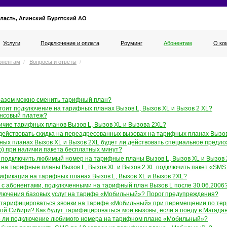
ласть, Агинский Бурятский АО
Услуги
Подключение и оплата
Роуминг
Абонентам
О ко
онентам
/
Вопросы и ответы
/
разом можно сменить тарифный план?
тоит подключение на тарифных планах Вызов L, Вызов XL и Вызов 2 XL?
ансовый платеж?
ичие тарифных планов Вызов L, Вызов XL и Вызова 2XL?
действовать скидка на переадресованных вызовах на тарифных планах Вызов
ных планах Вызов XL и Вызов 2XL будет ли действовать специальное предло
о) при наличии пакета бесплатных минут?
 подключить любимый номер на тарифные планы Вызов L, Вызов XL и Вызов
на тарифные планы Вызов L, Вызов XL и Вызов 2 XL подключить пакет «SMS 
рификация на тарифных планах Вызов L, Вызов XL и Вызов 2XL?
т с абонентами, подключенными на тарифный план Вызов L после 30.06.2006
ключения базовых услуг на тарифе «Мобильный»? Порог предупреждения?
т тарифицироваться звонки на тарифе «Мобильный» при перемещении по тер
ой Сибири? Как будут тарифицироваться мои вызовы, если я поеду в Магада
 ли подключение любимого номера на тарифном плане «Мобильный»?