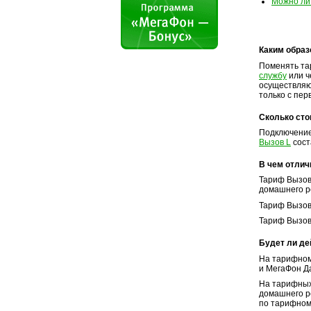
Можно ли
Каким обра
Поменять та
службу
или ч
осуществляю
только с пер
Сколько сто
Подключение
Вызов L
сост
В чем отлич
Тариф Вызов
домашнего р
Тариф Вызов 
Тариф Вызов 
Будет ли де
На тарифно
и МегаФон Д
На тарифны
домашнего р
по тарифном