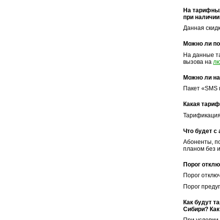
На тарифных
при наличии
Данная скид
Можно ли по
На данные т
вызова на
л
Можно ли на
Пакет «SMS 
Какая тариф
Тарификация
Что будет с
Абоненты, п
планом без 
Порог отклю
Порог отключ
Порог преду
Как будут т
Сибири? Как