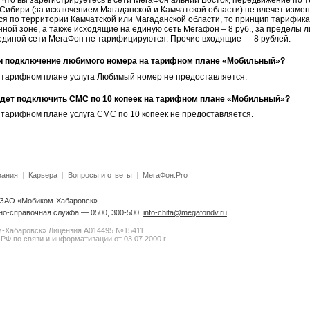
 что вы зарегистрируетесь в сети МегаФон альний Восток, передвижение по 
Сибири (за исключением Магаданской и Камчатской области) не влечет изме
я по территории Камчатской или Магаданской области, то принцип тарифика
ной зоне, а также исходящие на единую сеть Мегафон – 8 руб., за пределы л
единой сети МегаФон не тарифицируются. Прочие входящие — 8 рублей.
и подключение любимого номера на тарифном плане «Мобильный»?
м тарифном плане услуга Любимый номер не предоставляется.
дет подключить СМС по 10 копеек на тарифном плане «Мобильный»?
 тарифном плане услуга СМС по 10 копеек не предоставляется.
вания
|
Карьера
|
Вопросы и ответы
|
МегаФон.Pro
6 ЗАО «Мобиком-Хабаровск»
о-справочная служба — 0500, 300-500,
info-chita@megafondv.ru
-Хабаровск» Лицензия А014495 №15411
РФ по связи и информатизации от 03.07.2000 г.