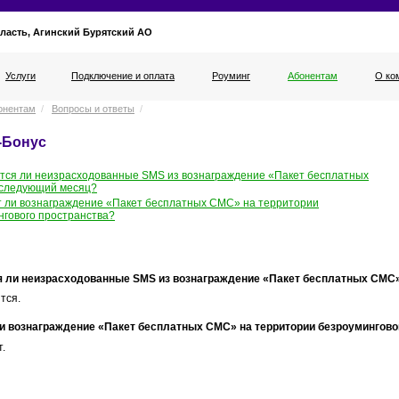
ласть, Агинский Бурятский АО
Услуги
Подключение и оплата
Роуминг
Абонентам
О ко
онентам
/
Вопросы и ответы
/
-Бонус
тся ли неизрасходованные SMS из вознаграждение «Пакет бесплатных
следующий месяц?
т ли вознаграждение «Пакет бесплатных СМС» на территории
нгового пространства?
я ли неизрасходованные SMS из вознаграждение «Пакет бесплатных СМС
тся.
и вознаграждение «Пакет бесплатных СМС» на территории безроумингово
т.