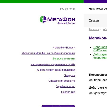
Читинская об
Все регионы
Тарифы
Главная
/
Аб
МегаФон
Перенося
«МегаФон-Бонус»
СМС» на 
«Абоненты МегаФон
на особом положении
»
Действуе
безроуми
Вопросы и ответы
Информационо- справочная служба
Анкета технической поддержки
Переносятс
Загрузка
Да, перенося
Справочник абонента
Задайте вопрос
Действует л
Сервис-гид
Да, действуе