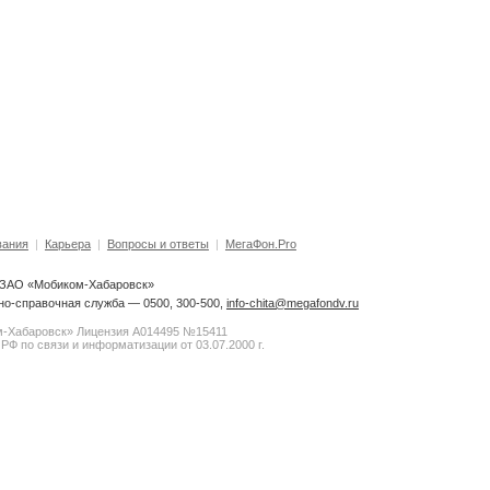
вания
|
Карьера
|
Вопросы и ответы
|
МегаФон.Pro
6 ЗАО «Мобиком-Хабаровск»
о-справочная служба — 0500, 300-500,
info-chita@megafondv.ru
-Хабаровск» Лицензия А014495 №15411
РФ по связи и информатизации от 03.07.2000 г.