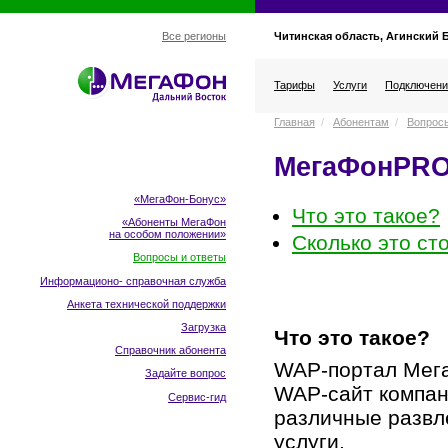
Читинская область, Агинский 
Все регионы
Тарифы
Услуги
Подключени
Главная
/
Абонентам
/
Вопросы
МегаФонPR
«МегаФон-Бонус»
Что это такое?
«Абоненты МегаФон
на особом положении
»
Сколько это ст
Вопросы и ответы
Информационо- справочная служба
Анкета технической поддержки
Загрузка
Что это такое?
Справочник абонента
WAP-портал
Мега
Задайте вопрос
WAP-сайт
компан
Сервис-гид
различные разв
услуги.