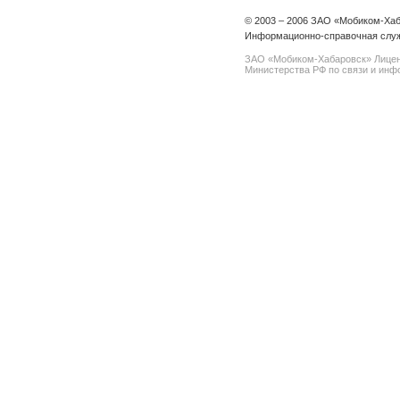
© 2003 – 2006 ЗАО «Мобиком-Ха
Информационно-справочная служ
ЗАО «Мобиком-Хабаровск» Лице
Министерства РФ по связи и инфо
spam@support.trendmicro.com