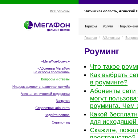
Читинская область, Агинский 
Все регионы
Тарифы
Услуги
Подключени
Главная
/
Абонентам
/
Вопросы
Роуминг
«МегаФон-Бонус»
Что такое роум
«Абоненты МегаФон
на особом положении
»
Как выбрать се
Вопросы и ответы
в роуминге?
Информационо- справочная служба
Абоненты сети
Анкета технической поддержки
могут пользова
Загрузка
роуминга. Чем 
Справочник абонента
Какой бесплатн
Задайте вопрос
для исходящей 
Сервис-гид
Скажите, пожал
пространство?