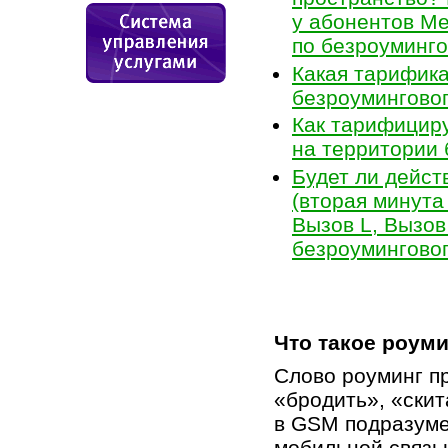
у абонентов
Ме
по безроуминг
Какая тарифика
безроумингово
Как тарифицир
на территории 
Будет ли дейс
(вторая минута
Вызов L, Вызов
безроумингово
Что такое роум
Cлово роуминг п
«бродить», «скит
в GSM подразуме
мобильной связью