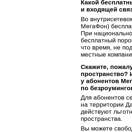
Какой бесплатн
и входящей свя
Во внутрисетево
МегаФон) бесплат
При национально
бесплатный порог
что время, не п
местные компани
Скажите, пожалу
пространство? 
у абонентов
Ме
по безроуминго
Для абонентов с
на территории Д
действуют льгот
пространства.
Вы можете свобо