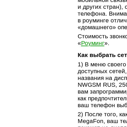
и других стран),
телефона. Внима
в роуминге отли
«домашнего» опе
Стоимость звонко
«
Роуминг
».
Как выбрать се
1) В меню своег
доступных сетей
названия на дис
NWGSM RUS, 250
вам запрограмми
как предпочтите
ваш телефон выб
2) После того, к
MegaFon, ваш те