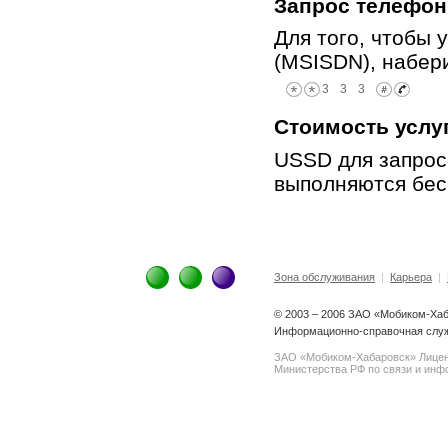
Запрос телефон
Для того, чтобы
(MSISDN), набер
Стоимость услу
USSD для запрос
выполняются бес
Зона обслуживания
|
Карьера
|
© 2003 – 2006 ЗАО «Мобиком-Ха
Информационно-справочная служ
ЗАО «Мобиком-Хабаровск» Лице
Министерства РФ по связи и инфо
spam@support.trendmicro.com