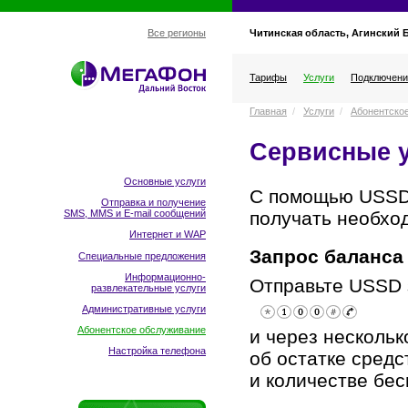
Читинская область, Агинский 
Все регионы
Тарифы
Услуги
Подключени
Главная
/
Услуги
/
Абонентско
Сервисные у
Основные услуги
С помощью USSD 
Отправка и получение
получать необх
SMS, MMS и E-mail сообщений
Интернет и WAP
Запрос баланса
Специальные предложения
Информационно-
Отправьте USSD 
развлекательные услуги
Административные услуги
Абонентское обслуживание
и через несколь
Настройка телефона
об остатке средс
и количестве бес