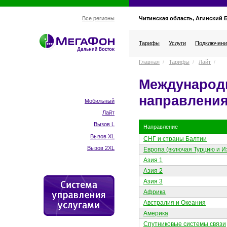
Читинская область, Агинский 
Все регионы
Тарифы
Услуги
Подключени
Главная
/
Тарифы
/
Лайт
/
Международ
направлени
Мобильный
Лайт
Вызов L
Направление
Вызов XL
СНГ и страны Балтии
Вызов 2XL
Европа (включая Турцию и И
Азия 1
Азия 2
Азия 3
Африка
Австралия и Океания
Америка
Спутниковые системы связи