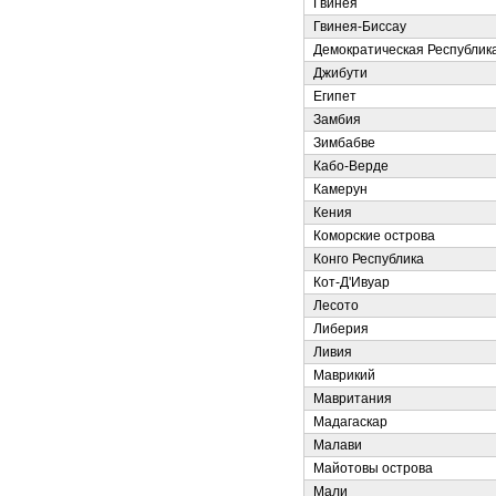
Гвинея
Гвинея-Биссау
Демократическая Республика
Джибути
Египет
Замбия
Зимбабве
Кабо-Верде
Камерун
Кения
Коморские острова
Конго Республика
Кот-Д'Ивуар
Лесото
Либерия
Ливия
Маврикий
Мавритания
Мадагаскар
Малави
Майотовы острова
Мали