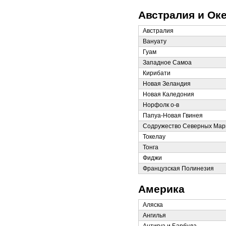
Австралия и Ок
Австралия
Вануату
Гуам
Западное Самоа
Кирибати
Новая Зеландия
Новая Каледония
Норфолк о-в
Папуа-Новая Гвинея
Содружество Северных Мари
Токелау
Тонга
Фиджи
Французская Полинезия
Америка
Аляска
Ангилья