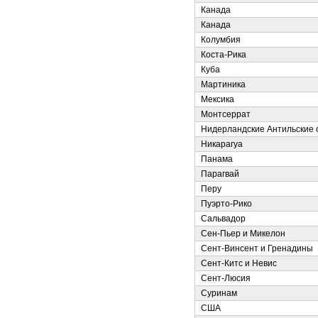
Канада
Канада
Колумбия
Коста-Рика
Куба
Мартиника
Мексика
Монтсеррат
Нидерландские Антильские 
Никарагуа
Панама
Парагвай
Перу
Пуэрто-Рико
Сальвадор
Сен-Пьер и Микелон
Сент-Винсент и Гренадины
Сент-Китс и Невис
Сент-Люсия
Суринам
США