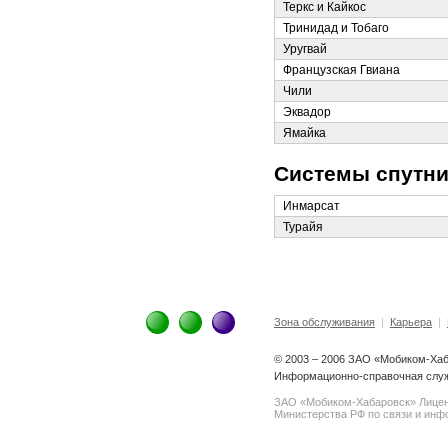
Теркс и Кайкос
Тринидад и Тобаго
Уругвай
Французская Гвиана
Чили
Эквадор
Ямайка
Системы спутни
Инмарсат
Турайя
Зона обслуживания
|
Карьера
|
© 2003 – 2006 ЗАО «Мобиком-Ха
Информационно-справочная служ
ЗАО «Мобиком-Хабаровск» Лице
Министерства РФ по связи и инфо
spam@support.trendmicro.com