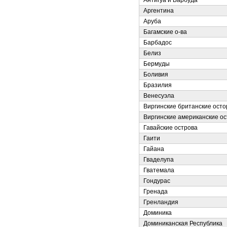
Антигуа и Барбуда
Аргентина
Аруба
Багамские о-ва
Барбадос
Белиз
Бермуды
Боливия
Бразилия
Венесуэла
Виргинские британские осто
Виргинские американские о
Гавайские острова
Гаити
Гайана
Гваделупа
Гватемала
Гондурас
Гренада
Гренландия
Доминика
Доминиканская Республика