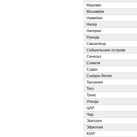
Марокко
Мозамбик
Намибия
Нигер
Нигерия
Руанда
Свазиленд
Сейшельские острова
Сенегал
Сомали
Судан
Сьерра-Леоне
Танзания
Того
Тунис
Уганда
ЦАР
Чад
Эритрея
Эфиопия
ЮАР