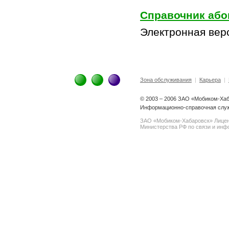
Справочник або
Электронная вер
Зона обслуживания
|
Карьера
|
© 2003 – 2006 ЗАО «Мобиком-Ха
Информационно-справочная служ
ЗАО «Мобиком-Хабаровск» Лице
Министерства РФ по связи и инфо
spam@support.trendmicro.com