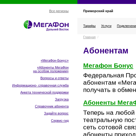
Приморский край
Все регионы
Тарифы
Услуги
Подключени
Главная
/
Абонентам
«МегаФон-Бонус»
Мегафон Бонус
«Абоненты МегаФон
на особом положении
»
Федеральная Про
Вопросы и ответы
абонентам «Мега
Информационо- справочная служба
получать в обмен
Анкета технической поддержки
Загрузка
Абоненты МегаФ
Справочник абонента
Теперь на любой
Задайте вопрос
театральную пос
Сервис-гид
сеть сотовой св
абоненты приход