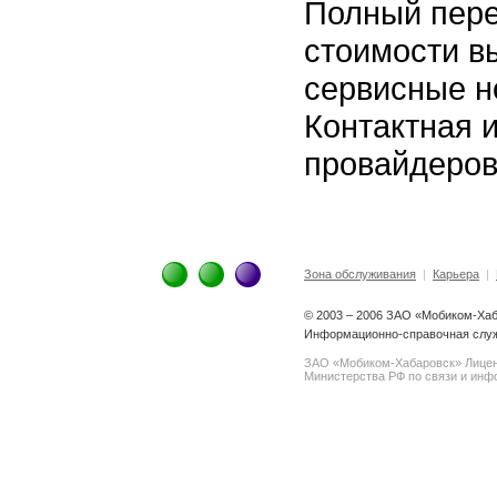
Полный пере
стоимости в
сервисные н
Контактная 
провайдеров
Зона обслуживания
|
Карьера
|
© 2003 – 2006 ЗАО «Мобиком-Ха
Информационно-справочная служ
ЗАО «Мобиком-Хабаровск» Лице
Министерства РФ по связи и инфо
spam@support.trendmicro.com