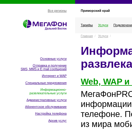
Приморский край
Все регионы
Тарифы
Услуги
Подключени
Главная
/
Услуги
/
Информа
Основные услуги
развлек
Отправка и получение
SMS, MMS и E-mail сообщений
Интернет и WAP
Web, WAP и
Специальные предложения
Информационно-
МегаФонPRO
развлекательные услуги
Административные услуги
информации 
Абонентское обслуживание
телефоне. П
Настройка телефона
Архив услуг
из мира моб