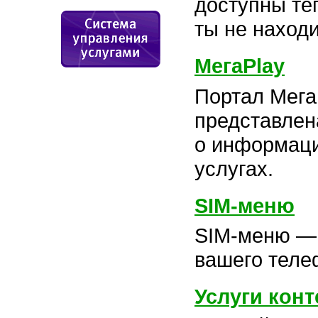
доступны теп
ты не наход
МегаPlay
Портал МегаP
представлен
о информаци
услугах.
SIM-меню
SIM-меню — 
вашего теле
Услуги кон