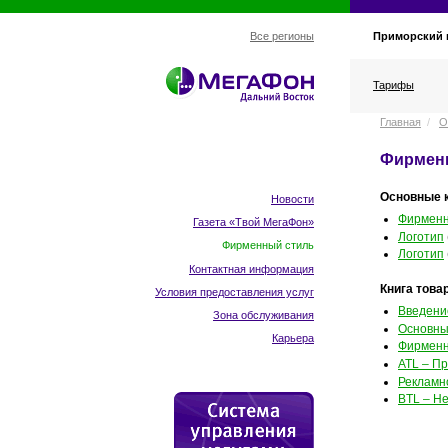
Приморский 
Все регионы
Тарифы
Главная
/
О
Фирмен
Основные 
Новости
Фирменн
Газета «Твой МегаФон»
Логотип
Фирменный стиль
Логотип
Контактная информация
Книга това
Условия предоставления услуг
Введени
Зона обслуживания
Основны
Карьера
Фирменн
ATL – П
Рекламн
BTL – Н