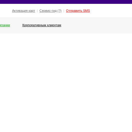
Активация карт
|
Сервис-гид
(?)
|
Отправить SMS
мпании
Корпоративным клиентам