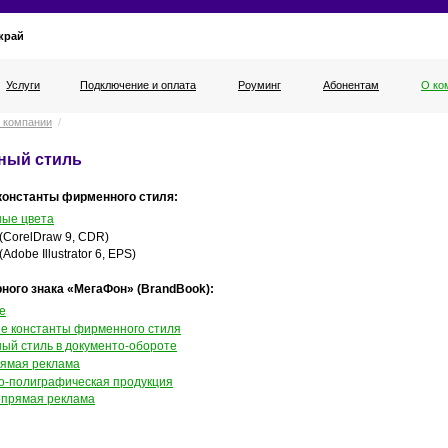
край
Услуги
Подключение и оплата
Роуминг
Абонентам
О ко
 компании
/
ный стиль
константы фирменного стиля:
ые цвета
(CorelDraw 9, CDR)
(Adobe Illustrator 6, EPS)
рного знака «МегаФон» (BrandBook):
е
е константы фирменного стиля
ый стиль в документо-обороте
рямая реклама
о-полиграфическая продукция
епрямая реклама