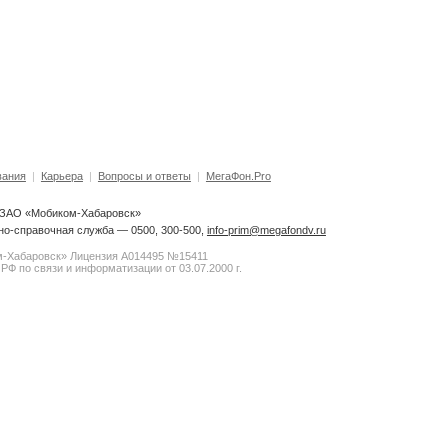
вания
|
Карьера
|
Вопросы и ответы
|
МегаФон.Pro
6 ЗАО «Мобиком-Хабаровск»
о-справочная служба — 0500, 300-500,
info-prim@megafondv.ru
-Хабаровск» Лицензия А014495 №15411
РФ по связи и информатизации от 03.07.2000 г.